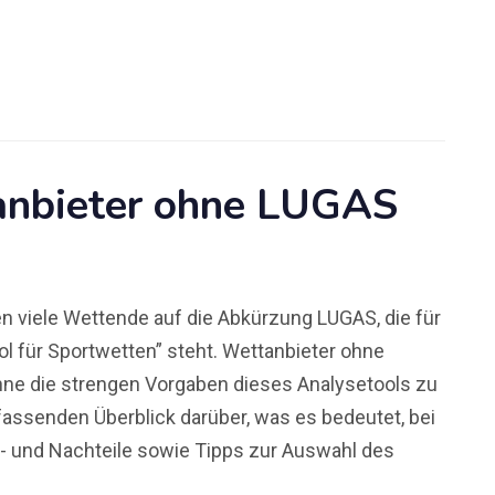
anbieter ohne LUGAS
en viele Wettende auf die Abkürzung LUGAS, die für
l für Sportwetten” steht. Wettanbieter ohne
ohne die strengen Vorgaben dieses Analysetools zu
mfassenden Überblick darüber, was es bedeutet, bei
r- und Nachteile sowie Tipps zur Auswahl des