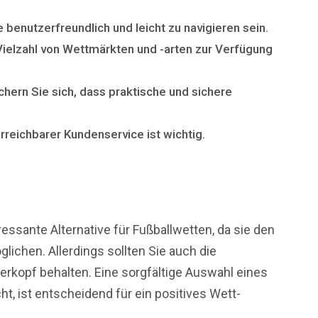
e benutzerfreundlich und leicht zu navigieren sein.
Vielzahl von Wettmärkten und -arten zur Verfügung
chern Sie sich, dass praktische und sichere
rreichbarer Kundenservice ist wichtig.
essante Alternative für Fußballwetten, da sie den
öglichen. Allerdings sollten Sie auch die
terkopf behalten. Eine sorgfältige Auswahl eines
ht, ist entscheidend für ein positives Wett-