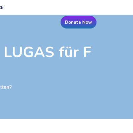
CE
Donate Now
e LUGAS für F
tten?