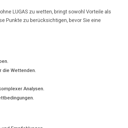
ohne LUGAS zu wetten, bringt sowohl Vorteile als
iese Punkte zu berücksichtigen, bevor Sie eine
ben.
r die Wettenden.
 komplexer Analysen.
ettbedingungen.