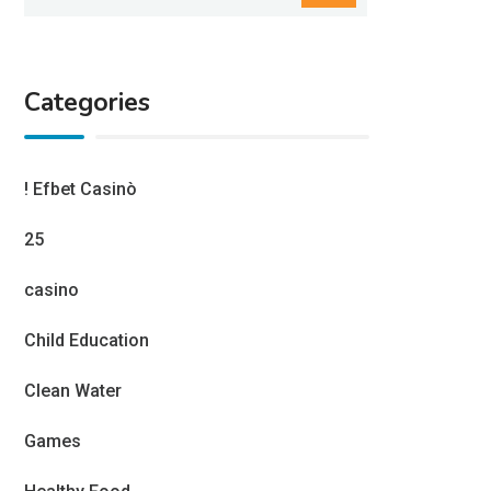
Categories
! Efbet Casinò
25
casino
Child Education
Clean Water
Games