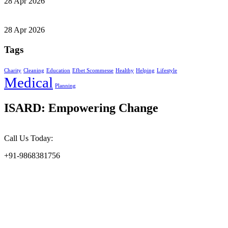
28 Apr 2026
28 Apr 2026
Tags
Charity
Cleaning
Education
Efbet Scommesse
Healthy
Helping
Lifestyle
Medical
Planning
ISARD: Empowering Change
Call Us Today:
+91-9868381756
At the Indian Society for Applied Research & Development
(ISARD), we harness scientific acumen and social responsibility to
drive meaningful change. Founded in 2002, ISARD is committed to
addressing the challenges of environmental sustainability, socio-
economic upliftment, and gender empowerment at the grassroots
level.