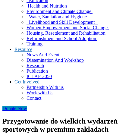
Education
Health and Nutrition
Environment and Climate Change
Water, Sanitation and Hygiene
Livelihood and Skill Development
Women Empowerment and Social Change
Housing, Resettlement and Rehabilitation
Refurbishment and School Adoption
Training
Resource
News And Event
Dissemination And Workshop
Research
Publication
ICLAP-2050
Get Involved
Partnership With us
Work with Us
Contact
Donate Now
Przygotowanie do wielkich wydarzeń
sportowych w premium zakładach