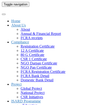
Toggle navigation
Home
About Us
About
Annual & Financial Report
FCRA receipts
Compliance
Registration Certificate
12 A Certificate
80 G Certificate
CSR 1 Certificate
NGO Darpan Certificate
NGO Pan Certificate
FCRA Registration Certificate
FCRA Bank Detail
Domestic Bank Detail
Project
Global Project
National Project
CSR Initiatives
ISARD Programme