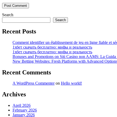
Search
Search
Recent Posts
Comment identifier un établissement de jeu en ligne fiable et sé
1хбет скачать бесплатно: мифы и реальность
1хбет скачать бесплатно: мифы и реальность
Bonuses and Promotions on Siti Casino non AAMS: La Guida Co
New Betting Websites: Fresh Platforms with Advanced Optio
Recent Comments
A WordPress Commenter
on
Hello world!
Archives
April 2026
February 2026
January 2026