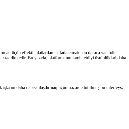
maq üçün effektli alətlərdən istifadə etmək son dərəcə vacibdir.
ar təqdim edir. Bu yazıda, platformanın təmin etdiyi üstünlükləri daha
lik işlərini daha da asanlaşdırmaq üçün nəzərdə tutulmuş bu interfeys,