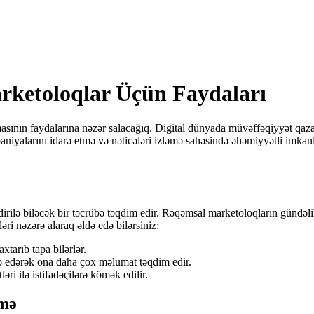
rketoloqlar Üçün Faydaları
asının faydalarına nəzər salacağıq. Digital dünyada müvəffəqiyyət qazan
niyalarını idarə etmə və nəticələri izləmə sahəsində əhəmiyyətli imkanl
nləndirilə biləcək bir təcrübə təqdim edir. Rəqəmsal marketoloqların gündə
əri nəzərə alaraq əldə edə bilərsiniz:
axtarıb tapa bilərlər.
lb edərək ona daha çox məlumat təqdim edir.
ri ilə istifadəçilərə kömək edilir.
tmə