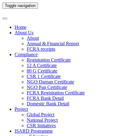
Toggle navigation
Home
About Us
About
Annual & Financial Report
FCRA receipts
Compliance
Registration Certificate
12 A Certificate
80 G Certificate
CSR 1 Certificate
NGO Darpan Certificate
NGO Pan Certificate
FCRA Registration Certificate
FCRA Bank Detail
Domestic Bank Detail
Project
Global Project
National Project
CSR Initiatives
ISARD Programme