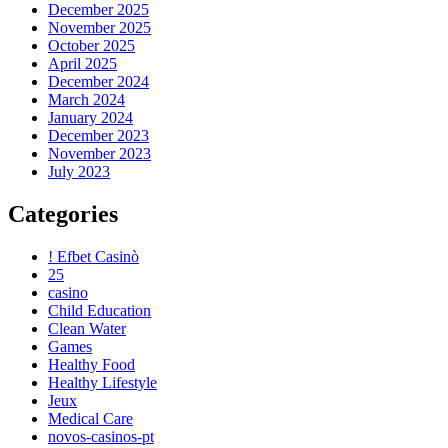
December 2025
November 2025
October 2025
April 2025
December 2024
March 2024
January 2024
December 2023
November 2023
July 2023
Categories
! Efbet Casinò
25
casino
Child Education
Clean Water
Games
Healthy Food
Healthy Lifestyle
Jeux
Medical Care
novos-casinos-pt