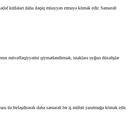
ə hədəf kütlələri daha dəqiq müəyyən etməyə kömək edir. Səmərəli
arının müvəffəqiyyətini qiymətləndirmək, istəklərə uyğun düzəlişlər
ası ilə birləşdirərək daha səmərəli bir iş mühiti yaratmağa kömək edir.