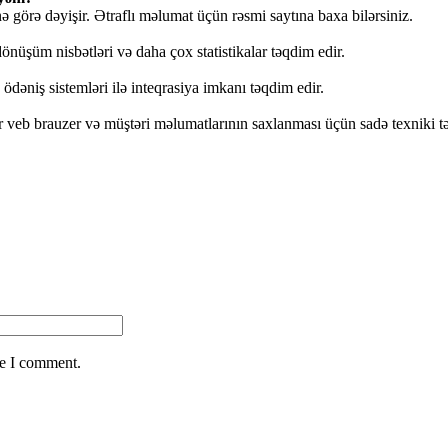
nə görə dəyişir. Ətraflı məlumat üçün rəsmi saytına baxa bilərsiniz.
, dönüşüm nisbətləri və daha çox statistikalar təqdim edir.
ödəniş sistemləri ilə inteqrasiya imkanı təqdim edir.
sir veb brauzer və müştəri məlumatlarının saxlanması üçün sadə texniki 
me I comment.