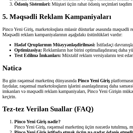
Ödəniş Sistemləri:
Müştəri üçün rahat ödəniş seçimləri təqdim 
5. Məqsədli Reklam Kampaniyaları
Pinco Yeni Giriş, marketoloqlara müasir düsturlar əsasında məqsədli 
Məqsədli reklam kampaniyalarının aşağıdakı üstünlükləri vardır:
Hədəf Qruplarının Müəyyənləşdirilməsi:
İstifadəçi davranışl
Optimizasiya:
Reklamların hər birini optimallaşdıraraq daha 
Test Edilmə İmkanları:
Müxtəlif reklam versiyalarını test edər
Nəticə
Bu gün rəqəmsal marketinq dünyasında
Pinco Yeni Giriş
platformasın
faydalar, rəqəmsal marketoloqların işlərini asanlaşdıraraq daha səmərəli
imkanları və məqsədli reklam kampaniyaları, Pinco Yeni Girişin mükə
keçirin.
Tez-tez Verilən Suallar (FAQ)
Pinco Yeni Giriş nədir?
Pinco Yeni Giriş, rəqəmsal marketinq üçün nəzərdə tutulmuş, müş
Pinco Yeni Giriş istifadə etmək üçün nə qədər ödəniş etmel