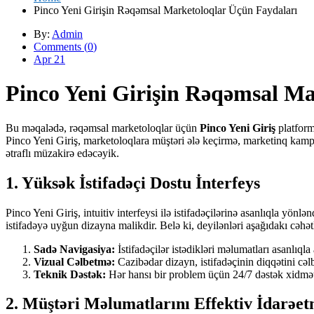
Pinco Yeni Girişin Rəqəmsal Marketoloqlar Üçün Faydaları
By:
Admin
Comments (
0
)
Apr 21
Pinco Yeni Girişin Rəqəmsal Ma
Bu məqalədə, rəqəmsal marketoloqlar üçün
Pinco Yeni Giriş
platform
Pinco Yeni Giriş, marketoloqlara müştəri ələ keçirmə, marketinq kampa
ətraflı müzakirə edəcəyik.
1. Yüksək İstifadəçi Dostu İnterfeys
Pinco Yeni Giriş, intuitiv interfeysi ilə istifadəçilərinə asanlıqla yö
istifadəyə uyğun dizayna malikdir. Belə ki, deyilənləri aşağıdakı cəhətl
Sadə Navigasiya:
İstifadəçilər istədikləri məlumatları asanlıqla 
Vizual Cəlbetmə:
Cazibədar dizayn, istifadəçinin diqqətini cə
Teknik Dəstək:
Hər hansı bir problem üçün 24/7 dəstək xidmətlə
2. Müştəri Məlumatlarını Effektiv İdarəe