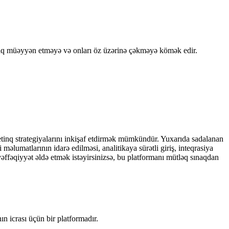
əqiq müəyyən etməyə və onları öz üzərinə çəkməyə kömək edir.
tinq strategiyalarını inkişaf etdirmək mümkündür. Yuxarıda sadalanan
 məlumatlarının idarə edilməsi, analitikaya sürətli giriş, inteqrasiya
fəqiyyət əldə etmək istəyirsinizsə, bu platformanı mütləq sınaqdan
n icrası üçün bir platformadır.