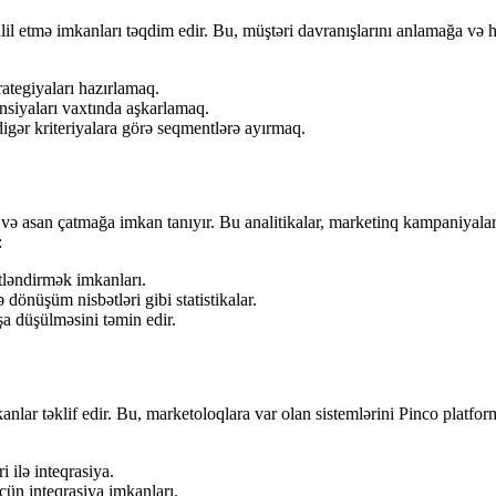
hlil etmə imkanları təqdim edir. Bu, müştəri davranışlarını anlamağa v
rategiyaları hazırlamaq.
ensiyaları vaxtında aşkarlamaq.
digər kriteriyalara görə seqmentlərə ayırmaq.
tli və asan çatmağa imkan tanıyır. Bu analitikalar, marketinq kampaniyal
:
tləndirmək imkanları.
 dönüşüm nisbətləri gibi statistikalar.
şa düşülməsini təmin edir.
lar təklif edir. Bu, marketoloqlara var olan sistemlərini Pinco platform
i ilə inteqrasiya.
çün inteqrasiya imkanları.