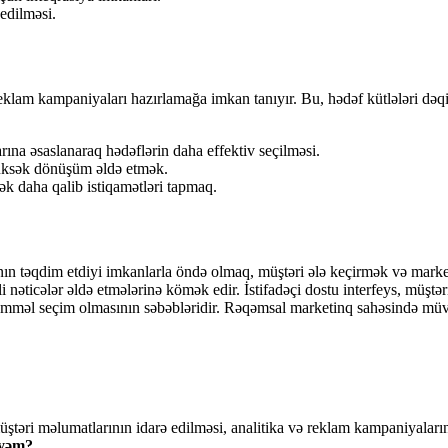
edilməsi.
reklam kampaniyaları hazırlamağa imkan tanıyır. Bu, hədəf kütlələri d
arına əsaslanaraq hədəflərin daha effektiv seçilməsi.
yüksək dönüşüm əldə etmək.
ək daha qalib istiqamətləri tapmaq.
ın təqdim etdiyi imkanlarla öndə olmaq, müştəri ələ keçirmək və marke
 nəticələr əldə etmələrinə kömək edir. İstifadəçi dostu interfeys, müştəri
mməl seçim olmasının səbəbləridir. Rəqəmsal marketinq sahəsində müvəf
təri məlumatlarının idarə edilməsi, analitika və reklam kampaniyalarını
iyəm?