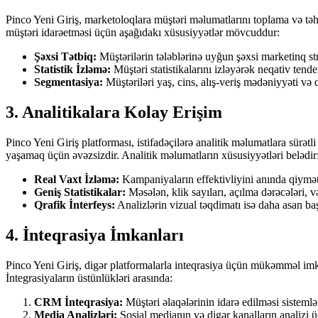
Pinco Yeni Giriş, marketoloqlara müştəri məlumatlarını toplama və tə
müştəri idarəetməsi üçün aşağıdakı xüsusiyyətlər mövcuddur:
Şəxsi Tətbiq:
Müştərilərin tələblərinə uyğun şəxsi marketinq st
Statistik İzləmə:
Müştəri statistikalarını izləyərək neqativ tend
Segmentasiya:
Müştəriləri yaş, cins, alış-veriş mədəniyyəti və 
3. Analitikalara Kolay Erişim
Pinco Yeni Giriş platforması, istifadəçilərə analitik məlumatlara sürə
yaşamaq üçün əvəzsizdir. Analitik məlumatların xüsusiyyətləri belədir
Real Vaxt İzləmə:
Kampaniyaların effektivliyini anında qiymə
Geniş Statistikalar:
Məsələn, klik sayıları, açılma dərəcələri, və
Qrafik İnterfeys:
Analizlərin vizual təqdimatı isə daha asan ba
4. İnteqrasiya İmkanları
Pinco Yeni Giriş, digər platformalarla inteqrasiya üçün mükəmməl imkan
İntegrasiyaların üstünlükləri arasında:
CRM İnteqrasiya:
Müştəri əlaqələrinin idarə edilməsi sistemlər
Media Analizləri:
Sosial medianın və digər kanalların analizi ü