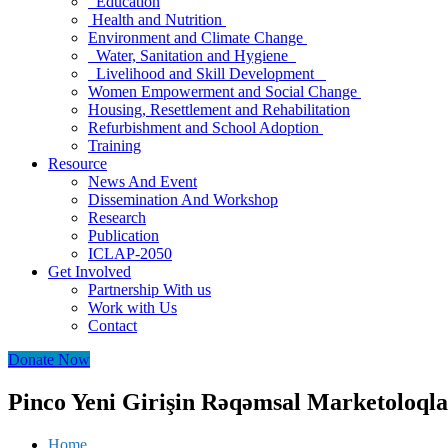
Education
Health and Nutrition
Environment and Climate Change
Water, Sanitation and Hygiene
Livelihood and Skill Development
Women Empowerment and Social Change
Housing, Resettlement and Rehabilitation
Refurbishment and School Adoption
Training
Resource
News And Event
Dissemination And Workshop
Research
Publication
ICLAP-2050
Get Involved
Partnership With us
Work with Us
Contact
Donate Now
Pinco Yeni Girişin Rəqəmsal Marketoloql
Home