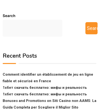
Search
Search
Recent Posts
Comment identifier un établissement de jeu en ligne
fiable et sécurisé en France
1хбет скачать бесплатно: мифы и реальность
1хбет скачать бесплатно: мифы и реальность
Bonuses and Promotions on Siti Casino non AAMS: La
Guida Completa per Scegliere il Miglior Sito