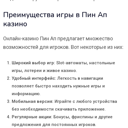
Преимущества игры в Пин Ап
казино
Онлайн-казино Пин Ап предлагает множество
возможностей для игроков. Вот некоторые из них:
Широкий выбор игр:
Slot-автоматы, настольные
игры, лотереи и живое казино.
Удобный интерфейс:
Легкость в навигации
позволяет быстро находить нужные игры и
информацию.
Мобильная версия:
Играйте с любого устройства
без необходимости скачивать приложение.
Регулярные акции:
Бонусы, фриспины и другие
предложения для постоянных игроков.