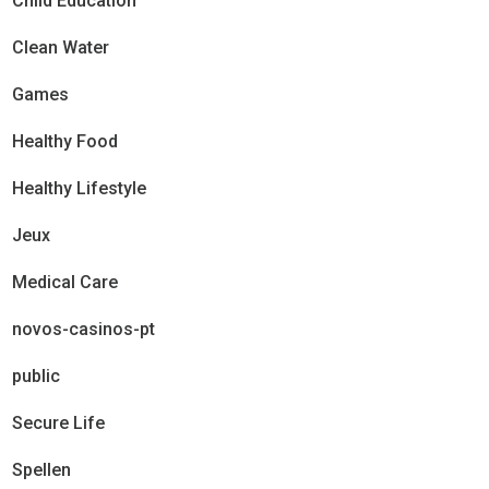
Child Education
Clean Water
Games
Healthy Food
Healthy Lifestyle
Jeux
Medical Care
novos-casinos-pt
public
Secure Life
Spellen