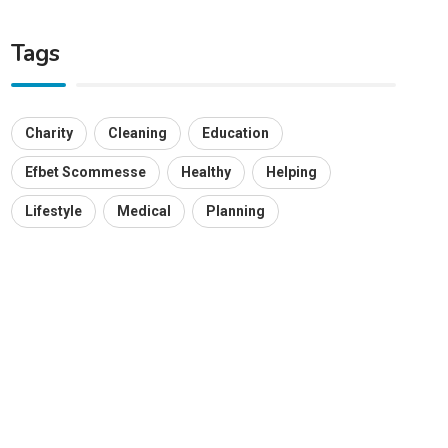
Tags
Charity
Cleaning
Education
Efbet Scommesse
Healthy
Helping
Lifestyle
Medical
Planning
ISARD: Empowering Change