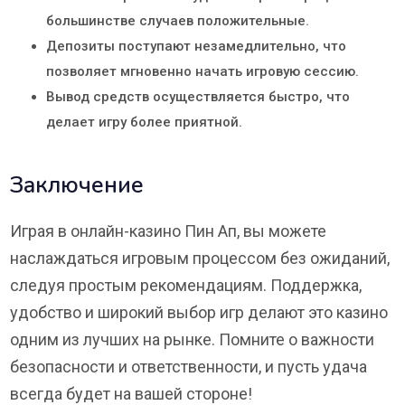
большинстве случаев положительные.
Депозиты поступают незамедлительно, что
позволяет мгновенно начать игровую сессию.
Вывод средств осуществляется быстро, что
делает игру более приятной.
Заключение
Играя в онлайн-казино Пин Ап, вы можете
наслаждаться игровым процессом без ожиданий,
следуя простым рекомендациям. Поддержка,
удобство и широкий выбор игр делают это казино
одним из лучших на рынке. Помните о важности
безопасности и ответственности, и пусть удача
всегда будет на вашей стороне!