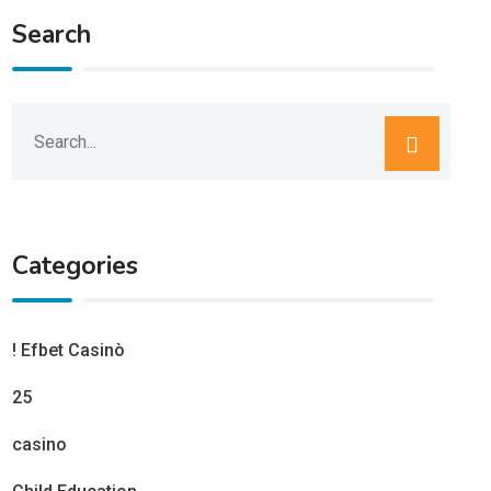
Search
Categories
! Efbet Casinò
25
casino