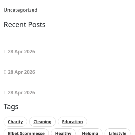
Uncategorized
Recent Posts
28 Apr 2026
28 Apr 2026
28 Apr 2026
Tags
Charity
Cleaning
Education
Efbet Scommesse
Healthy
Helping
Lifestyle