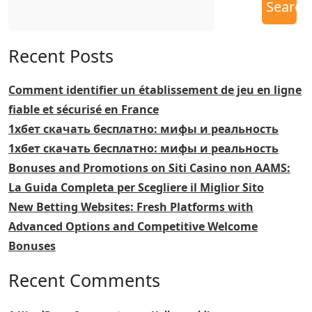
Search
Recent Posts
Comment identifier un établissement de jeu en ligne
fiable et sécurisé en France
1хбет скачать бесплатно: мифы и реальность
1хбет скачать бесплатно: мифы и реальность
Bonuses and Promotions on Siti Casino non AAMS:
La Guida Completa per Scegliere il Miglior Sito
New Betting Websites: Fresh Platforms with
Advanced Options and Competitive Welcome
Bonuses
Recent Comments