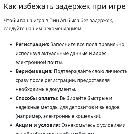
Как избежать задержек при игре
Чтобы ваша игра в Пин Ап была без задержек,
следуйте нашим рекомендациям:
Регистрация:
Заполните все поля правильно,
используя актуальные данные и адрес
электронной почты.
Верификация:
Подтверждайте свою личность
сразу после регистрации, предоставляя
необходимые документы.
Способы оплаты:
Выбирайте быстрые и
надежные методы для депозитов и выводов
(например, электронные кошельки).
Акции и условия:
Ознакомьтесь с условиями