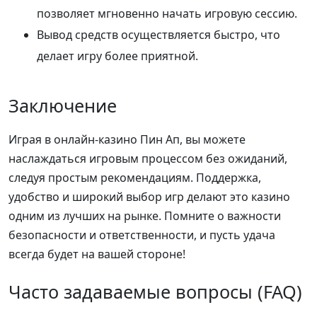
позволяет мгновенно начать игровую сессию.
Вывод средств осуществляется быстро, что
делает игру более приятной.
Заключение
Играя в онлайн-казино Пин Ап, вы можете
наслаждаться игровым процессом без ожиданий,
следуя простым рекомендациям. Поддержка,
удобство и широкий выбор игр делают это казино
одним из лучших на рынке. Помните о важности
безопасности и ответственности, и пусть удача
всегда будет на вашей стороне!
Часто задаваемые вопросы (FAQ)