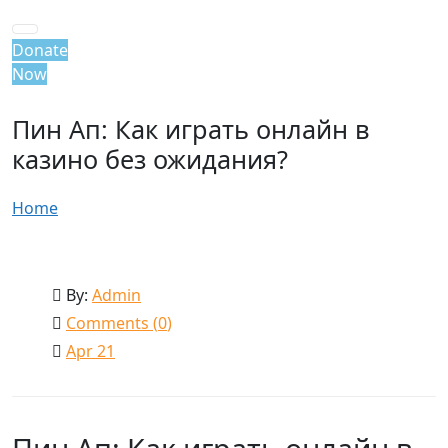
Toggle navigation
Donate
Now
Пин Ап: Как играть онлайн в
казино без ожидания?
Home
Пин Ап: Как играть онлайн в казино без ожидания?
By:
Admin
Comments (
0
)
Apr 21