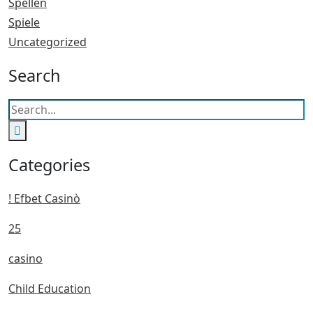
Spellen
Spiele
Uncategorized
Search
Categories
! Efbet Casinò
25
casino
Child Education