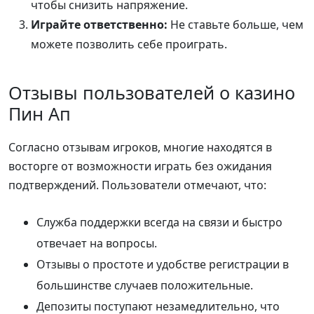
чтобы снизить напряжение.
Играйте ответственно:
Не ставьте больше, чем
можете позволить себе проиграть.
Отзывы пользователей о казино
Пин Ап
Согласно отзывам игроков, многие находятся в
восторге от возможности играть без ожидания
подтверждений. Пользователи отмечают, что:
Служба поддержки всегда на связи и быстро
отвечает на вопросы.
Отзывы о простоте и удобстве регистрации в
большинстве случаев положительные.
Депозиты поступают незамедлительно, что