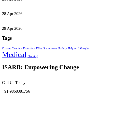
28 Apr 2026
28 Apr 2026
Tags
Charity
Cleaning
Education
Efbet Scommesse
Healthy
Helping
Lifestyle
Medical
Planning
ISARD: Empowering Change
Call Us Today:
+91-9868381756
At the Indian Society for Applied Research & Development
(ISARD), we harness scientific acumen and social responsibility to
drive meaningful change. Founded in 2002, ISARD is committed to
addressing the challenges of environmental sustainability, socio-