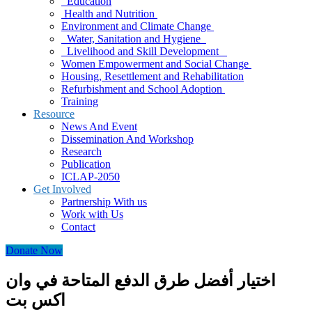
Education
Health and Nutrition
Environment and Climate Change
Water, Sanitation and Hygiene
Livelihood and Skill Development
Women Empowerment and Social Change
Housing, Resettlement and Rehabilitation
Refurbishment and School Adoption
Training
Resource
News And Event
Dissemination And Workshop
Research
Publication
ICLAP-2050
Get Involved
Partnership With us
Work with Us
Contact
Donate Now
اختيار أفضل طرق الدفع المتاحة في وان
اكس بت