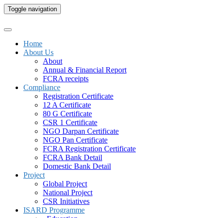
Toggle navigation
Home
About Us
About
Annual & Financial Report
FCRA receipts
Compliance
Registration Certificate
12 A Certificate
80 G Certificate
CSR 1 Certificate
NGO Darpan Certificate
NGO Pan Certificate
FCRA Registration Certificate
FCRA Bank Detail
Domestic Bank Detail
Project
Global Project
National Project
CSR Initiatives
ISARD Programme