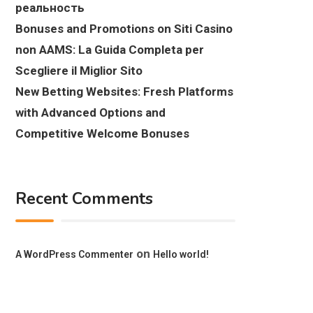
реальность
Bonuses and Promotions on Siti Casino
non AAMS: La Guida Completa per
Scegliere il Miglior Sito
New Betting Websites: Fresh Platforms
with Advanced Options and
Competitive Welcome Bonuses
Recent Comments
on
A WordPress Commenter
Hello world!