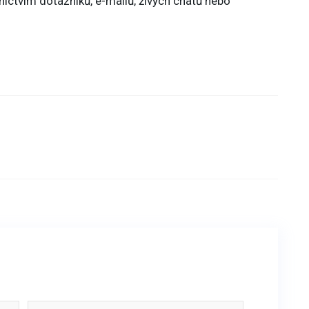
ictvím dotazníků, e-mailů, živých chatů nebo