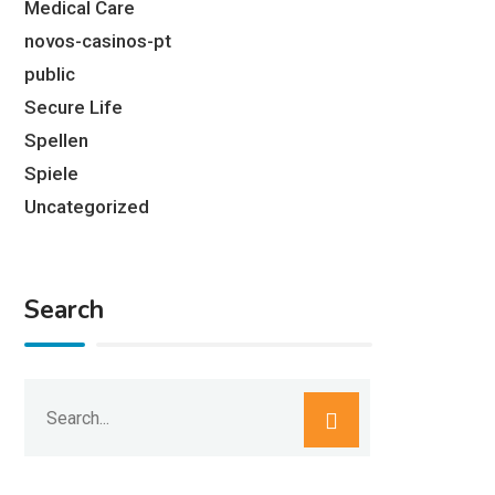
Medical Care
novos-casinos-pt
public
Secure Life
Spellen
Spiele
Uncategorized
Search