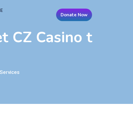
E
Donate Now
t CZ Casino t
Services