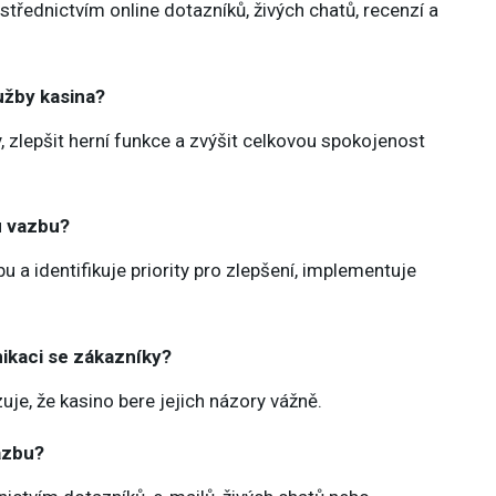
ednictvím online dotazníků, živých chatů, recenzí a
užby kasina?
 zlepšit herní funkce a zvýšit celkovou spokojenost
u vazbu?
 a identifikuje priority pro zlepšení, implementuje
nikaci se zákazníky?
je, že kasino bere jejich názory vážně.
azbu?