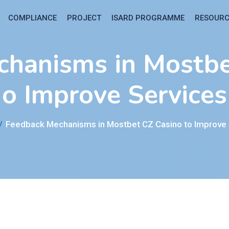
COMPLIANCE
PROJECT
ISARD PROGRAMME
RESOURC
hanisms in Mostbe
o Improve Services
Feedback Mechanisms in Mostbet CZ Casino to Improve 