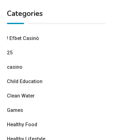
Categories
! Efbet Casinò
25
casino
Child Education
Clean Water
Games
Healthy Food
Healthy Lifestyle