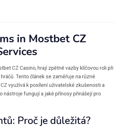
ms in Mostbet CZ
Services
tbet CZ Casino, hrají zpětné vazby klíčovou roli při
i hráčů. Tento článek se zaměřuje na různé
Z využívá k posílení uživatelské zkušenosti a
o nástroje fungují a jaké přínosy přinášejí pro
tů: Proč je důležitá?