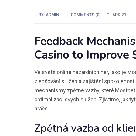
BY:
ADMIN
COMMENTS (
0
)
APR 21
Feedback Mechanis
Casino to Improve 
Ve světě online hazardních her, jako je Mos
zlepšování služeb a zajištění spokojenost
mechanismy zpětné vazby, které Mostbet C
optimalizaci svých služeb. Zjistíme, jak tyt
hráče.
Zpětná vazba od klien