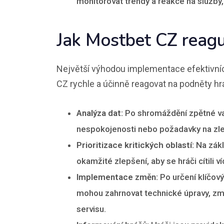
monitorovat trendy a reakce na služby,
Jak Mostbet CZ reagu
Největší výhodou implementace efektivn
CZ rychle a účinně reagovat na podněty hrá
Analýza dat:
Po shromáždění zpětné vazb
nespokojenosti nebo požadavky na zle
Prioritizace kritických oblastí:
Na zákla
okamžité zlepšení, aby se hráči cítili v
Implementace změn:
Po určení klíčový
mohou zahrnovat technické úpravy, zm
servisu.