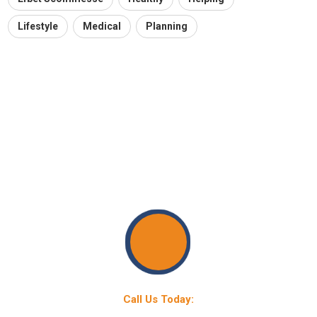
Lifestyle
Medical
Planning
ISARD: Empowering Change
Call Us Today: