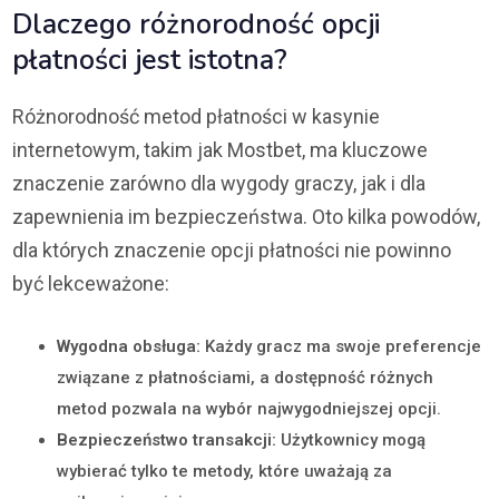
Dlaczego różnorodność opcji
płatności jest istotna?
Różnorodność metod płatności w kasynie
internetowym, takim jak Mostbet, ma kluczowe
znaczenie zarówno dla wygody graczy, jak i dla
zapewnienia im bezpieczeństwa. Oto kilka powodów,
dla których znaczenie opcji płatności nie powinno
być lekceważone:
Wygodna obsługa:
Każdy gracz ma swoje preferencje
związane z płatnościami, a dostępność różnych
metod pozwala na wybór najwygodniejszej opcji.
Bezpieczeństwo transakcji:
Użytkownicy mogą
wybierać tylko te metody, które uważają za