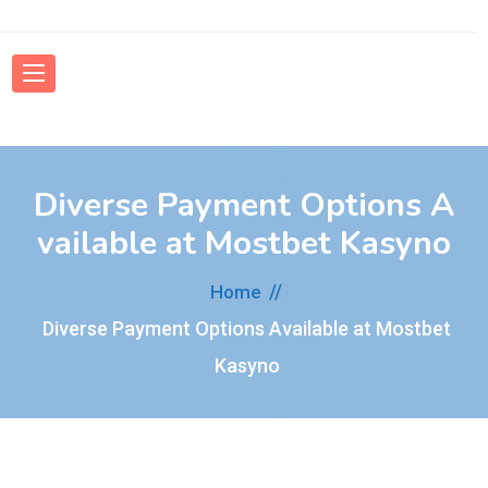
Diverse Payment Options A
vailable at Mostbet Kasyno
Home
Diverse Payment Options Available at Mostbet
Kasyno