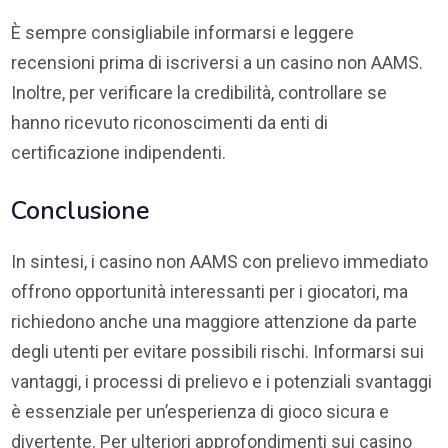
È sempre consigliabile informarsi e leggere
recensioni prima di iscriversi a un casino non AAMS.
Inoltre, per verificare la credibilità, controllare se
hanno ricevuto riconoscimenti da enti di
certificazione indipendenti.
Conclusione
In sintesi, i casino non AAMS con prelievo immediato
offrono opportunità interessanti per i giocatori, ma
richiedono anche una maggiore attenzione da parte
degli utenti per evitare possibili rischi. Informarsi sui
vantaggi, i processi di prelievo e i potenziali svantaggi
è essenziale per un’esperienza di gioco sicura e
divertente. Per ulteriori approfondimenti sui casino