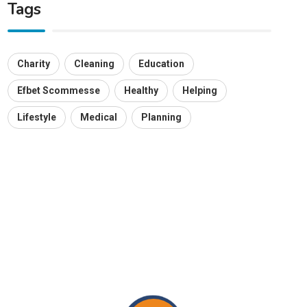
Tags
Charity
Cleaning
Education
Efbet Scommesse
Healthy
Helping
Lifestyle
Medical
Planning
ISARD: Empowering Change