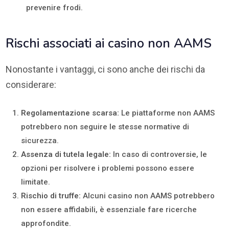
prevenire frodi.
Rischi associati ai casino non AAMS
Nonostante i vantaggi, ci sono anche dei rischi da
considerare:
Regolamentazione scarsa:
Le piattaforme non AAMS
potrebbero non seguire le stesse normative di
sicurezza.
Assenza di tutela legale:
In caso di controversie, le
opzioni per risolvere i problemi possono essere
limitate.
Rischio di truffe:
Alcuni casino non AAMS potrebbero
non essere affidabili, è essenziale fare ricerche
approfondite.