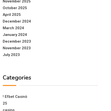
November 2025
October 2025
April 2025
December 2024
March 2024
January 2024
December 2023
November 2023
July 2023
Categories
! Efbet Casinò
25
casino