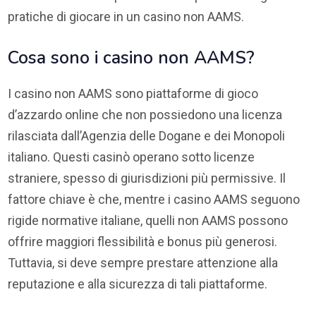
pratiche di giocare in un casino non AAMS.
Cosa sono i casino non AAMS?
I casino non AAMS sono piattaforme di gioco
d’azzardo online che non possiedono una licenza
rilasciata dall’Agenzia delle Dogane e dei Monopoli
italiano. Questi casinò operano sotto licenze
straniere, spesso di giurisdizioni più permissive. Il
fattore chiave è che, mentre i casino AAMS seguono
rigide normative italiane, quelli non AAMS possono
offrire maggiori flessibilità e bonus più generosi.
Tuttavia, si deve sempre prestare attenzione alla
reputazione e alla sicurezza di tali piattaforme.