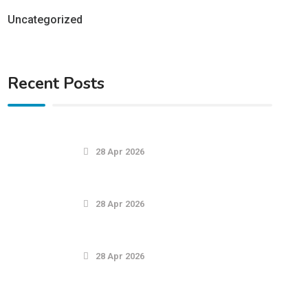
Uncategorized
Recent Posts
28 Apr 2026
28 Apr 2026
28 Apr 2026