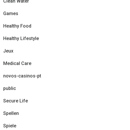
Clean Water
Games
Healthy Food
Healthy Lifestyle
Jeux
Medical Care
novos-casinos-pt
public
Secure Life
Spellen
Spiele