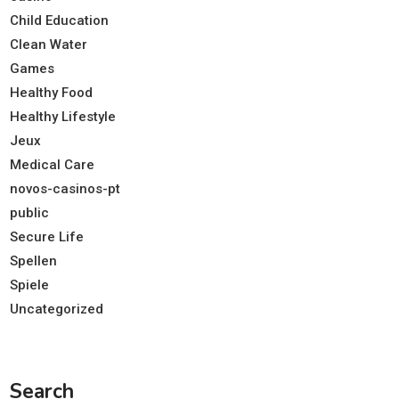
Child Education
Clean Water
Games
Healthy Food
Healthy Lifestyle
Jeux
Medical Care
novos-casinos-pt
public
Secure Life
Spellen
Spiele
Uncategorized
Search