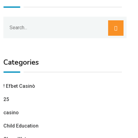
Categories
! Efbet Casinò
25
casino
Child Education