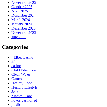
November 2025
October 2025
April 2025
December 2024
March 2024
January 2024
December 2023
November 2023
July 2023
Categories
! Efbet Casinò
25
casino
Child Education
Clean Water
Games
Healthy Food
Healthy Lifestyle
Jeux
Medical Care
novos-casinos-pt
public