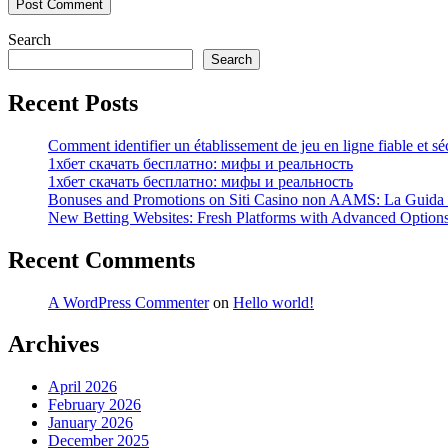
Search
Search
Recent Posts
Comment identifier un établissement de jeu en ligne fiable et sé
1хбет скачать бесплатно: мифы и реальность
1хбет скачать бесплатно: мифы и реальность
Bonuses and Promotions on Siti Casino non AAMS: La Guida Co
New Betting Websites: Fresh Platforms with Advanced Optio
Recent Comments
A WordPress Commenter
on
Hello world!
Archives
April 2026
February 2026
January 2026
December 2025