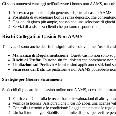
Ci sono numerosi vantaggi nell’utilizzare i bonus non AAMS, tra cui:
Accesso a promozioni più generose rispetto ai casinò AAMS.
Possibilità di guadagnare bonus senza deposito, che consentono d
Opzioni di gioco più ampie, spesso con una selezione di giochi 
Servizi di assistenza clienti che possono rispondere rapidamente 
Rischi Collegati ai Casinò Non AAMS
Tuttavia, ci sono anche dei rischi significativi coinvolti nell’uso di 
Mancanza di Regolamentazione:
Questi casinò non sono sogge
Rischi di Truffa:
Esistono siti fraudolenti che potrebbero non p
Limitazioni sui Prelievi:
Alcuni casinò applicano restrizioni sui
Sicurezza dei Dati:
Le piattaforme non AAMS potrebbero non gara
Strategie per Giocare Sicuramente
Se decidi di giocare in un casinò online non AAMS, ecco alcune strateg
Fai ricerca: Controlla le recensioni e le valutazioni di altri gioca
Verifica la licenza: Assicurati che il casinò abbia una licenza val
Controlla i termini e le condizioni: Leggi attentamente le regole 
Limita il tuo budget: Stabilisci un limite di spesa per evitare perd