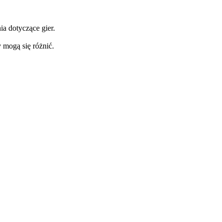
a dotyczące gier.
 mogą się różnić.