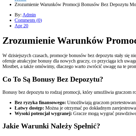
Zrozumienie Warunków Promocji Bonusów Bez Depozytu Mo
By:
Admin
Comments (
0
)
Apr 20
Zrozumienie Warunków Promoc
W dzisiejszych czasach, promocje bonusów bez depozytu stały się ni
oferuje atrakcyjne bonusy dla nowych graczy, co przyciąga ich uwag
Mostbet, a także omówimy, dlaczego warto zwrócić uwagę na te pro
Co To Są Bonusy Bez Depozytu?
Bonusy bez depozytu to rodzaj promocji, który umożliwia graczom ro
Bez ryzyka finansowego:
Umożliwiają graczom przetestowanie 
Łatwy dostęp:
Można je otrzymać po dokładnym zarejestrowan
Wysoki potencjał wygranej:
Gracze mogą wygrać prawdziwe pi
Jakie Warunki Należy Spełnić?