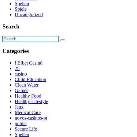
Spellen
Spiele
Uncategorized
Search
Categories
! Efbet Casinò
25
casino
Child Education
Clean Water
Games
Healthy Food
Healthy Lifestyle
Jeux
Medical Care
novos-casinos-pt
public
Secure Life
Spellen