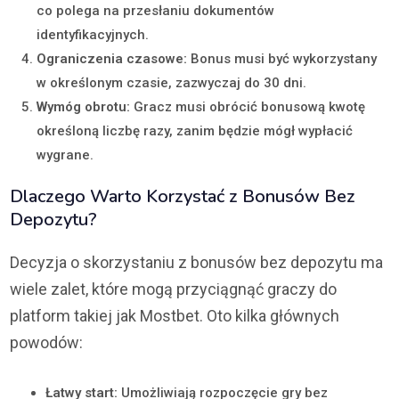
co polega na przesłaniu dokumentów
identyfikacyjnych.
Ograniczenia czasowe:
Bonus musi być wykorzystany
w określonym czasie, zazwyczaj do 30 dni.
Wymóg obrotu:
Gracz musi obrócić bonusową kwotę
określoną liczbę razy, zanim będzie mógł wypłacić
wygrane.
Dlaczego Warto Korzystać z Bonusów Bez
Depozytu?
Decyzja o skorzystaniu z bonusów bez depozytu ma
wiele zalet, które mogą przyciągnąć graczy do
platform takiej jak Mostbet. Oto kilka głównych
powodów:
Łatwy start:
Umożliwiają rozpoczęcie gry bez