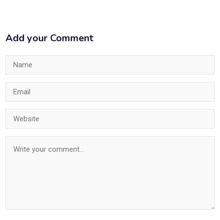
Add your Comment