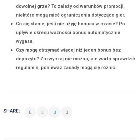
dowolnej grze?
To zależy od warunków promocji,
niektóre mogą mieć ograniczenia dotyczące gier.
Co się stanie, jeśli nie użyję bonusu w czasie?
Po
upływie okresu ważności bonus automatycznie
wygasa.
Czy mogę otrzymać więcej niż jeden bonus bez
depozytu?
Zazwyczaj nie można, ale warto sprawdzić
regulamin, ponieważ zasady mogą się różnić.
SHARE: