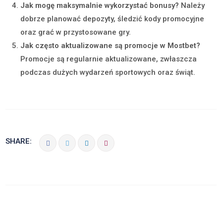
Jak mogę maksymalnie wykorzystać bonusy?
Należy
dobrze planować depozyty, śledzić kody promocyjne
oraz grać w przystosowane gry.
Jak często aktualizowane są promocje w Mostbet?
Promocje są regularnie aktualizowane, zwłaszcza
podczas dużych wydarzeń sportowych oraz świąt.
SHARE: