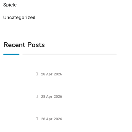
Spiele
Uncategorized
Recent Posts
28 Apr 2026
28 Apr 2026
28 Apr 2026