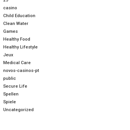
casino
Child Education
Clean Water
Games
Healthy Food
Healthy Lifestyle
Jeux
Medical Care
novos-casinos-pt
public
Secure Life
Spellen
Spiele
Uncategorized