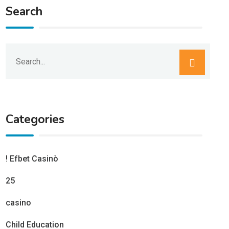
Search
Categories
! Efbet Casinò
25
casino
Child Education