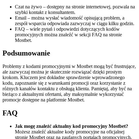
Czat na żywo – dostępny na stronie internetowej, pozwala na
szybki kontakt z konsultantem.
Email – można wysłać wiadomość opisującą problem, a
zespół wsparcia odpowiada zazwyczaj w ciągu kilku godzin.
FAQ – wiele pytań i odpowiedzi dotyczących kodów
promocyjnych można znaleźć w sekcji FAQ na stronie
Mostbet.
Podsumowanie
Problemy z kodami promocyjnymi w Mostbet mogą być frustrujące,
ale zazwyczaj można je skutecznie rozwiązać dzięki prostym
krokom. Kluczem jest dokładne sprawdzenie wprowadzonego
kodu, zapoznanie się z warunkami promocji oraz korzystanie z
różnych kanałów kontaktu z obsługą klienta. Pamiętaj, aby być na
bieżąco z aktualnymi ofertami, aby maksymalnie wykorzystać
promocje dostępne na platformie Mostbet.
FAQ
Jak mogę znaleźć aktualny kod promocyjny Mostbet?
Możesz znaleźć aktualne kody promocyjne na oficjalnej
stronie Mostbet oraz na zaufanych portalach promocyjnych.