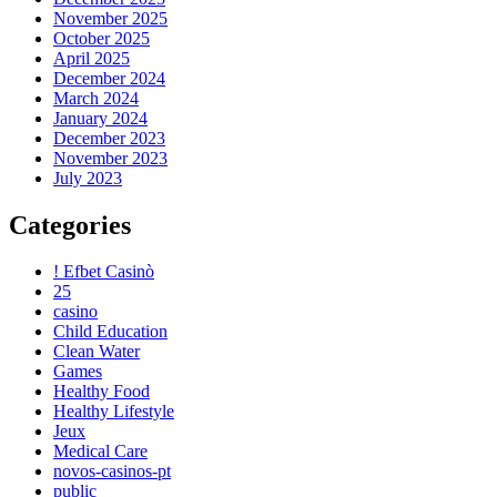
November 2025
October 2025
April 2025
December 2024
March 2024
January 2024
December 2023
November 2023
July 2023
Categories
! Efbet Casinò
25
casino
Child Education
Clean Water
Games
Healthy Food
Healthy Lifestyle
Jeux
Medical Care
novos-casinos-pt
public