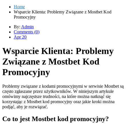
Home
Wsparcie Klienta: Problemy Związane z Mostbet Kod
Promocyjny
By:
Admin
Comments (
0
)
Apr 20
Wsparcie Klienta: Problemy
Związane z Mostbet Kod
Promocyjny
Problemy związane z kodami promocyjnymi w serwisie Mostbet są
często zgłaszane przez użytkowników. W niniejszym artykule
omówimy najczęstsze trudności, na które można natknąć się
korzystając z Mostbet kod promocyjny oraz jakie kroki można
podjąć, aby je rozwiązać.
Co to jest Mostbet kod promocyjny?