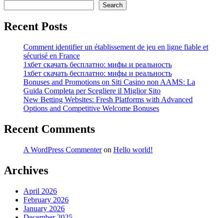
Search
Recent Posts
Comment identifier un établissement de jeu en ligne fiable et
sécurisé en France
1хбет скачать бесплатно: мифы и реальность
1хбет скачать бесплатно: мифы и реальность
Bonuses and Promotions on Siti Casino non AAMS: La
Guida Completa per Scegliere il Miglior Sito
New Betting Websites: Fresh Platforms with Advanced
Options and Competitive Welcome Bonuses
Recent Comments
A WordPress Commenter
on
Hello world!
Archives
April 2026
February 2026
January 2026
December 2025