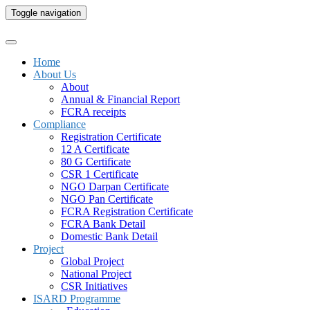
Toggle navigation
Home
About Us
About
Annual & Financial Report
FCRA receipts
Compliance
Registration Certificate
12 A Certificate
80 G Certificate
CSR 1 Certificate
NGO Darpan Certificate
NGO Pan Certificate
FCRA Registration Certificate
FCRA Bank Detail
Domestic Bank Detail
Project
Global Project
National Project
CSR Initiatives
ISARD Programme