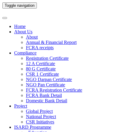
Toggle navigation
Home
About Us
About
Annual & Financial Report
FCRA receipts
Compliance
Registration Certificate
12 A Certificate
80 G Certificate
CSR 1 Certificate
NGO Darpan Certificate
NGO Pan Certificate
FCRA Registration Certificate
FCRA Bank Detail
Domestic Bank Detail
Project
Global Project
National Project
CSR Initiatives
ISARD Programme