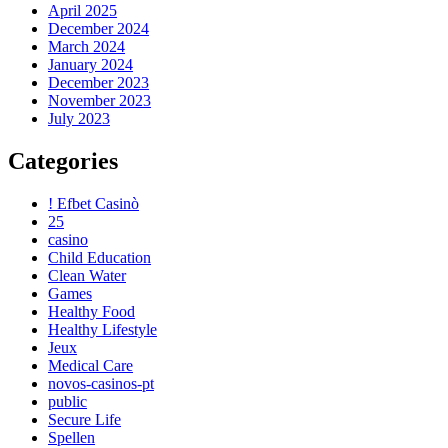
April 2025
December 2024
March 2024
January 2024
December 2023
November 2023
July 2023
Categories
! Efbet Casinò
25
casino
Child Education
Clean Water
Games
Healthy Food
Healthy Lifestyle
Jeux
Medical Care
novos-casinos-pt
public
Secure Life
Spellen