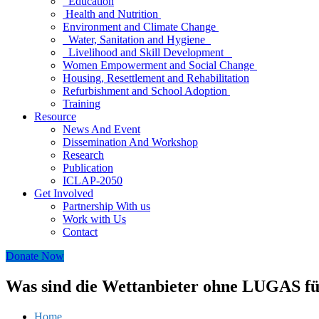
Education
Health and Nutrition
Environment and Climate Change
Water, Sanitation and Hygiene
Livelihood and Skill Development
Women Empowerment and Social Change
Housing, Resettlement and Rehabilitation
Refurbishment and School Adoption
Training
Resource
News And Event
Dissemination And Workshop
Research
Publication
ICLAP-2050
Get Involved
Partnership With us
Work with Us
Contact
Donate Now
Was sind die Wettanbieter ohne LUGAS fü
Home