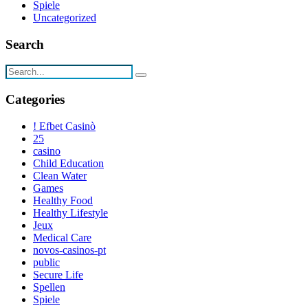
Spiele
Uncategorized
Search
Categories
! Efbet Casinò
25
casino
Child Education
Clean Water
Games
Healthy Food
Healthy Lifestyle
Jeux
Medical Care
novos-casinos-pt
public
Secure Life
Spellen
Spiele