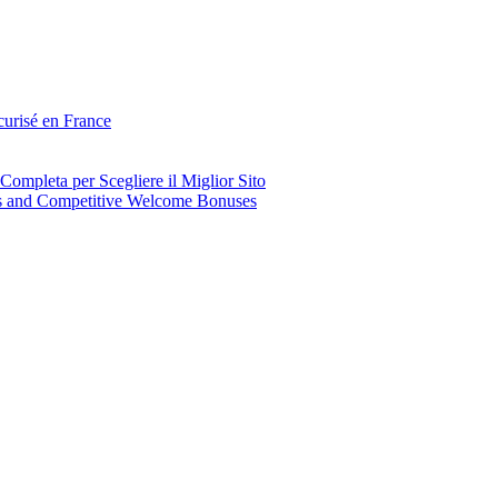
curisé en France
mpleta per Scegliere il Miglior Sito
ns and Competitive Welcome Bonuses