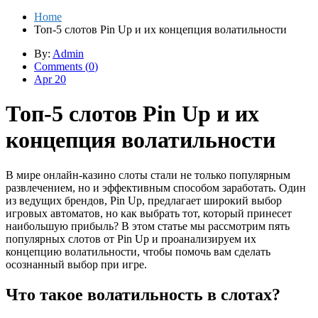
Home
Топ-5 слотов Pin Up и их концепция волатильности
By:
Admin
Comments (
0
)
Apr 20
Топ-5 слотов Pin Up и их
концепция волатильности
В мире онлайн-казино слоты стали не только популярным
развлечением, но и эффективным способом заработать. Один
из ведущих брендов, Pin Up, предлагает широкий выбор
игровых автоматов, но как выбрать тот, который принесет
наибольшую прибыль? В этом статье мы рассмотрим пять
популярных слотов от Pin Up и проанализируем их
концепцию волатильности, чтобы помочь вам сделать
осознанный выбор при игре.
Что такое волатильность в слотах?