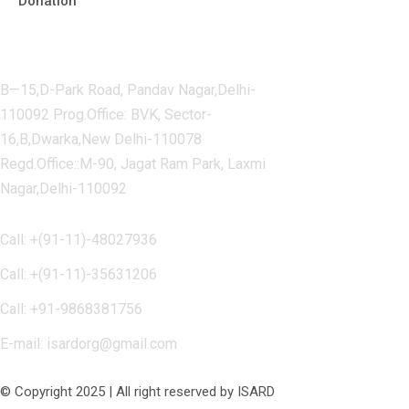
Donation
Contact Us
B—15,D-Park Road, Pandav Nagar,Delhi-
110092 Prog.Office: BVK, Sector-
16,B,Dwarka,New Delhi-110078
Regd.Office::M-90, Jagat Ram Park, Laxmi
Nagar,Delhi-110092
Call: +(91-11)-48027936
Call: +(91-11)-35631206
Call: +91-9868381756
E-mail: isardorg@gmail.com
© Copyright 2025 | All right reserved by ISARD