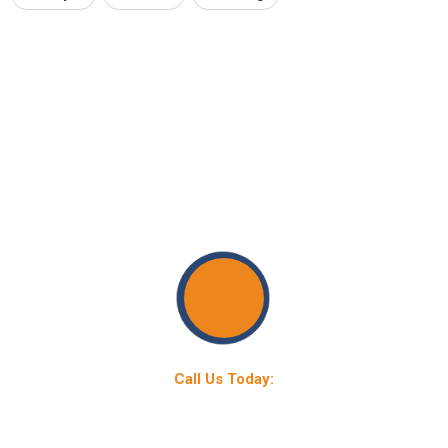
ISARD: Empowering Change
Call Us Today:
+91-9868381756