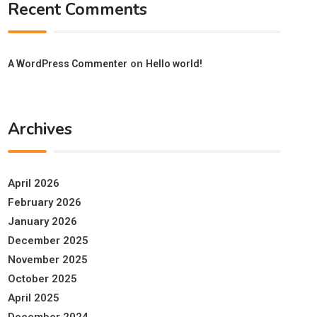
Recent Comments
on
A WordPress Commenter
Hello world!
Archives
April 2026
February 2026
January 2026
December 2025
November 2025
October 2025
April 2025
December 2024