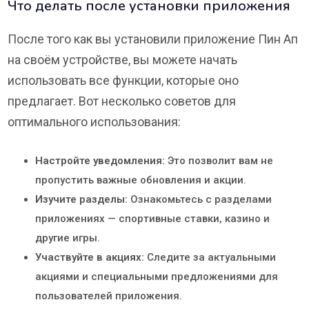
Что делать после установки приложения
После того как вы установили приложение Пин Ап
на своём устройстве, вы можете начать
использовать все функции, которые оно
предлагает. Вот несколько советов для
оптимального использования:
Настройте уведомления:
Это позволит вам не
пропустить важные обновления и акции.
Изучите разделы:
Ознакомьтесь с разделами
приложениях — спортивные ставки, казино и
другие игры.
Участвуйте в акциях:
Следите за актуальными
акциями и специальными предложениями для
пользователей приложения.