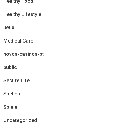
Healthy Food
Healthy Lifestyle
Jeux
Medical Care
novos-casinos-pt
public
Secure Life
Spellen
Spiele
Uncategorized