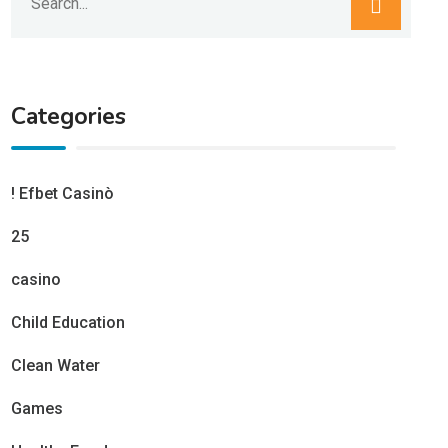
Categories
! Efbet Casinò
25
casino
Child Education
Clean Water
Games