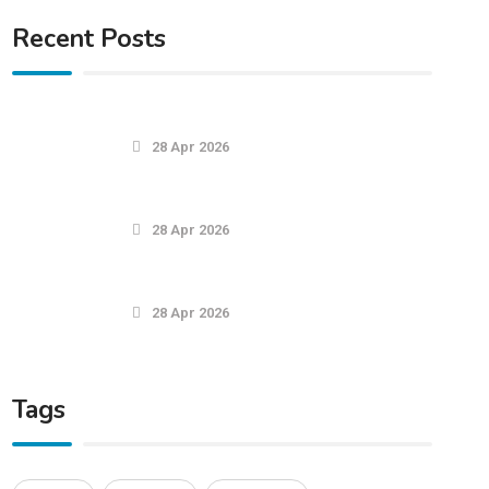
Recent Posts
28 Apr 2026
28 Apr 2026
28 Apr 2026
Tags