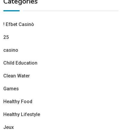
Categories
! Efbet Casinò
25
casino
Child Education
Clean Water
Games
Healthy Food
Healthy Lifestyle
Jeux