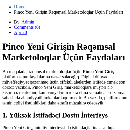
Home
Pinco Yeni Girişin Rəqəmsal Marketoloqlar Üçün Faydaları
By:
Admin
Comments (
0
)
Apr 20
Pinco Yeni Girişin Rəqəmsal
Marketoloqlar Üçün Faydaları
Bu məqalədə, rəqəmsal marketoloqlar üçün
Pinco Yeni Giriş
platformasının faydalarına nəzər salacağıq. Digital dünyada
müvəffəqiyyət qazanmaq üçün effektli alətlərdən istifadə etmək son
dərəcə vacibdir. Pinco Yeni Giriş, marketoloqlara müştəri ələ
keçirmə, marketinq kampaniyalarını idarə etmə və nəticələri izləmə
sahəsində əhəmiyyətli imkanlar təqdim edir. Bu yazıda, platformanın
təmin etdiyi üstünlükləri daha ətraflı müzakirə edəcəyik.
1. Yüksək İstifadəçi Dostu İnterfeys
Pinco Yeni Giriş, intuitiv interfeysi ilə istifadəçilərinə asanlıqla