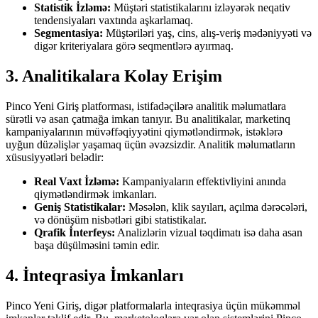
Statistik İzləmə:
Müştəri statistikalarını izləyərək neqativ
tendensiyaları vaxtında aşkarlamaq.
Segmentasiya:
Müştəriləri yaş, cins, alış-veriş mədəniyyəti və
digər kriteriyalara görə seqmentlərə ayırmaq.
3. Analitikalara Kolay Erişim
Pinco Yeni Giriş platforması, istifadəçilərə analitik məlumatlara
sürətli və asan çatmağa imkan tanıyır. Bu analitikalar, marketinq
kampaniyalarının müvəffəqiyyətini qiymətləndirmək, istəklərə
uyğun düzəlişlər yaşamaq üçün əvəzsizdir. Analitik məlumatların
xüsusiyyətləri belədir:
Real Vaxt İzləmə:
Kampaniyaların effektivliyini anında
qiymətləndirmək imkanları.
Geniş Statistikalar:
Məsələn, klik sayıları, açılma dərəcələri,
və dönüşüm nisbətləri gibi statistikalar.
Qrafik İnterfeys:
Analizlərin vizual təqdimatı isə daha asan
başa düşülməsini təmin edir.
4. İnteqrasiya İmkanları
Pinco Yeni Giriş, digər platformalarla inteqrasiya üçün mükəmməl