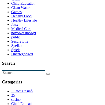
Child Education
Clean Water
Games
Healthy Food
Healthy Lifestyle
Jeux
Medical Care
novos-casinos-pt
public
Secure Life
Spellen
Spiele
Uncategorized
Search
Categories
! Efbet Casinò
25
casino
Child Education