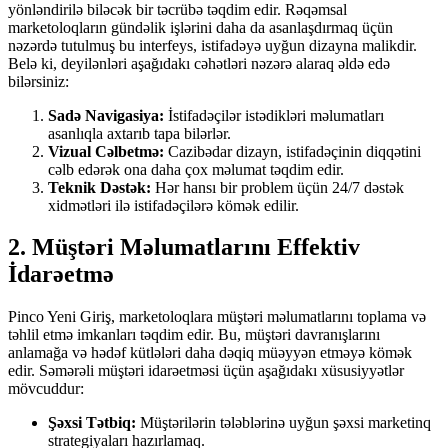
yönləndirilə biləcək bir təcrübə təqdim edir. Rəqəmsal
marketoloqların gündəlik işlərini daha da asanlaşdırmaq üçün
nəzərdə tutulmuş bu interfeys, istifadəyə uyğun dizayna malikdir.
Belə ki, deyilənləri aşağıdakı cəhətləri nəzərə alaraq əldə edə
bilərsiniz:
Sadə Navigasiya:
İstifadəçilər istədikləri məlumatları
asanlıqla axtarıb tapa bilərlər.
Vizual Cəlbetmə:
Cazibədar dizayn, istifadəçinin diqqətini
cəlb edərək ona daha çox məlumat təqdim edir.
Teknik Dəstək:
Hər hansı bir problem üçün 24/7 dəstək
xidmətləri ilə istifadəçilərə kömək edilir.
2. Müştəri Məlumatlarını Effektiv
İdarəetmə
Pinco Yeni Giriş, marketoloqlara müştəri məlumatlarını toplama və
təhlil etmə imkanları təqdim edir. Bu, müştəri davranışlarını
anlamağa və hədəf kütlələri daha dəqiq müəyyən etməyə kömək
edir. Səmərəli müştəri idarəetməsi üçün aşağıdakı xüsusiyyətlər
mövcuddur:
Şəxsi Tətbiq:
Müştərilərin tələblərinə uyğun şəxsi marketinq
strategiyaları hazırlamaq.