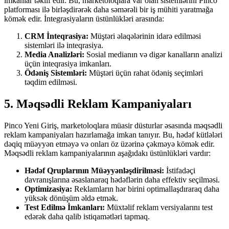
imkanlar təklif edir. Bu, marketoloqlara var olan sistemlərini Pinco
platforması ilə birləşdirərək daha səmərəli bir iş mühiti yaratmağa
kömək edir. İntegrasiyaların üstünlükləri arasında:
CRM İnteqrasiya:
Müştəri əlaqələrinin idarə edilməsi
sistemləri ilə inteqrasiya.
Media Analizləri:
Sosial medianın və digər kanalların analizi
üçün inteqrasiya imkanları.
Ödəniş Sistemləri:
Müştəri üçün rahat ödəniş seçimləri
təqdim edilməsi.
5. Məqsədli Reklam Kampaniyaları
Pinco Yeni Giriş, marketoloqlara müasir düsturlar əsasında məqsədli
reklam kampaniyaları hazırlamağa imkan tanıyır. Bu, hədəf kütlələri
dəqiq müəyyən etməyə və onları öz üzərinə çəkməyə kömək edir.
Məqsədli reklam kampaniyalarının aşağıdakı üstünlükləri vardır:
Hədəf Qruplarının Müəyyənləşdirilməsi:
İstifadəçi
davranışlarına əsaslanaraq hədəflərin daha effektiv seçilməsi.
Optimizasiya:
Reklamların hər birini optimallaşdıraraq daha
yüksək dönüşüm əldə etmək.
Test Edilmə İmkanları:
Müxtəlif reklam versiyalarını test
edərək daha qalib istiqamətləri tapmaq.