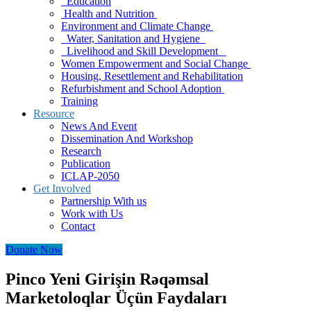
Education
Health and Nutrition
Environment and Climate Change
Water, Sanitation and Hygiene
Livelihood and Skill Development
Women Empowerment and Social Change
Housing, Resettlement and Rehabilitation
Refurbishment and School Adoption
Training
Resource
News And Event
Dissemination And Workshop
Research
Publication
ICLAP-2050
Get Involved
Partnership With us
Work with Us
Contact
Donate Now
Pinco Yeni Girişin Rəqəmsal
Marketoloqlar Üçün Faydaları