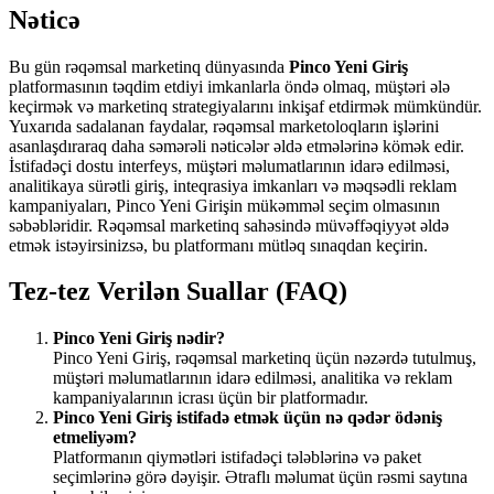
Nəticə
Bu gün rəqəmsal marketinq dünyasında
Pinco Yeni Giriş
platformasının təqdim etdiyi imkanlarla öndə olmaq, müştəri ələ
keçirmək və marketinq strategiyalarını inkişaf etdirmək mümkündür.
Yuxarıda sadalanan faydalar, rəqəmsal marketoloqların işlərini
asanlaşdıraraq daha səmərəli nəticələr əldə etmələrinə kömək edir.
İstifadəçi dostu interfeys, müştəri məlumatlarının idarə edilməsi,
analitikaya sürətli giriş, inteqrasiya imkanları və məqsədli reklam
kampaniyaları, Pinco Yeni Girişin mükəmməl seçim olmasının
səbəbləridir. Rəqəmsal marketinq sahəsində müvəffəqiyyət əldə
etmək istəyirsinizsə, bu platformanı mütləq sınaqdan keçirin.
Tez-tez Verilən Suallar (FAQ)
Pinco Yeni Giriş nədir?
Pinco Yeni Giriş, rəqəmsal marketinq üçün nəzərdə tutulmuş,
müştəri məlumatlarının idarə edilməsi, analitika və reklam
kampaniyalarının icrası üçün bir platformadır.
Pinco Yeni Giriş istifadə etmək üçün nə qədər ödəniş
etmeliyəm?
Platformanın qiymətləri istifadəçi tələblərinə və paket
seçimlərinə görə dəyişir. Ətraflı məlumat üçün rəsmi saytına