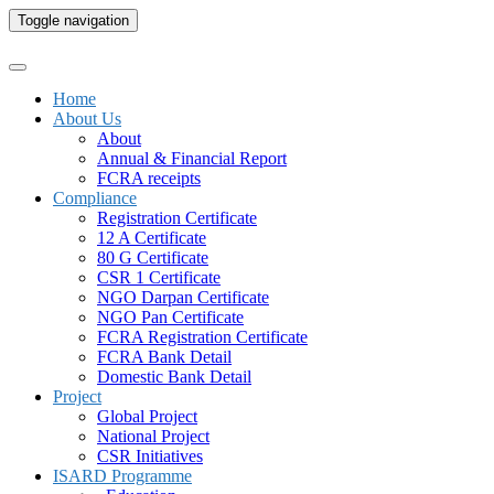
Toggle navigation
Home
About Us
About
Annual & Financial Report
FCRA receipts
Compliance
Registration Certificate
12 A Certificate
80 G Certificate
CSR 1 Certificate
NGO Darpan Certificate
NGO Pan Certificate
FCRA Registration Certificate
FCRA Bank Detail
Domestic Bank Detail
Project
Global Project
National Project
CSR Initiatives
ISARD Programme