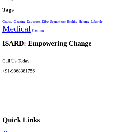
Tags
Charity
Cleaning
Education
Efbet Scommesse
Healthy
Helping
Lifestyle
Medical
Planning
ISARD: Empowering Change
Call Us Today:
+91-9868381756
At the Indian Society for Applied Research & Development
(ISARD), we harness scientific acumen and social responsibility to
drive meaningful change. Founded in 2002, ISARD is committed to
addressing the challenges of environmental sustainability, socio-
economic upliftment, and gender empowerment at the grassroots
level.
Quick Links