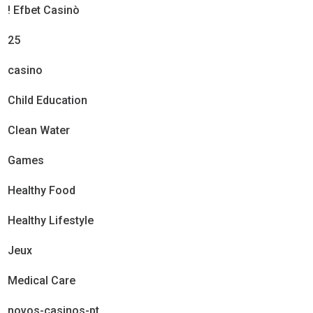
! Efbet Casinò
25
casino
Child Education
Clean Water
Games
Healthy Food
Healthy Lifestyle
Jeux
Medical Care
novos-casinos-pt