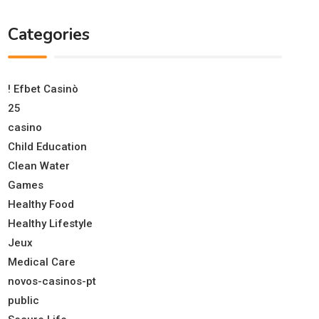
Categories
! Efbet Casinò
25
casino
Child Education
Clean Water
Games
Healthy Food
Healthy Lifestyle
Jeux
Medical Care
novos-casinos-pt
public