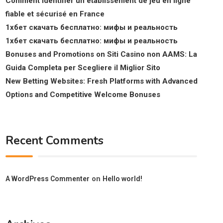
Comment identifier un établissement de jeu en ligne
fiable et sécurisé en France
1хбет скачать бесплатно: мифы и реальность
1хбет скачать бесплатно: мифы и реальность
Bonuses and Promotions on Siti Casino non AAMS: La
Guida Completa per Scegliere il Miglior Sito
New Betting Websites: Fresh Platforms with Advanced
Options and Competitive Welcome Bonuses
Recent Comments
on
A WordPress Commenter
Hello world!