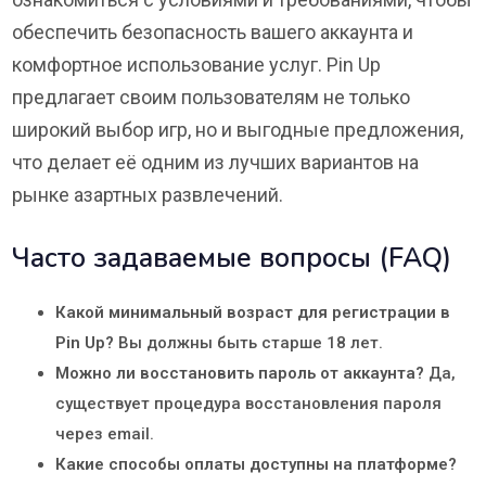
обеспечить безопасность вашего аккаунта и
комфортное использование услуг. Pin Up
предлагает своим пользователям не только
широкий выбор игр, но и выгодные предложения,
что делает её одним из лучших вариантов на
рынке азартных развлечений.
Часто задаваемые вопросы (FAQ)
Какой минимальный возраст для регистрации в
Pin Up?
Вы должны быть старше 18 лет.
Можно ли восстановить пароль от аккаунта?
Да,
существует процедура восстановления пароля
через email.
Какие способы оплаты доступны на платформе?