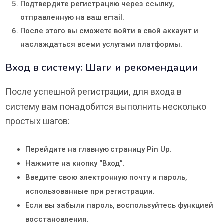
Подтвердите регистрацию через ссылку,
отправленную на ваш email.
После этого вы сможете войти в свой аккаунт и
наслаждаться всеми услугами платформы.
Вход в систему: Шаги и рекомендации
После успешной регистрации, для входа в
систему вам понадобится выполнить несколько
простых шагов:
Перейдите на главную страницу Pin Up.
Нажмите на кнопку “Вход”.
Введите свою электронную почту и пароль,
использованные при регистрации.
Если вы забыли пароль, воспользуйтесь функцией
восстановления.