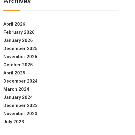
Archives
April 2026
February 2026
January 2026
December 2025
November 2025
October 2025
April 2025
December 2024
March 2024
January 2024
December 2023
November 2023
July 2023