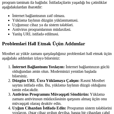
proqram təminatı ilə bağlıdır. İstifadəçilərin yaşadığı bu çətinliklər
aşağıdakılardan ibarətdir:
İnternet bağlantısının zəif olması.
Yükləmə faylının düzgün yüklənməməsi.
Uyğunsuz cihaz ya da sistem tələbləri.
Antivirus proqramlarının müdaxiləsi.
Yanlış URL istifadə edilməsi.
Problemləri Həll Etmək Üçün Addımlar
Mostbet az yükle zamanı qarşılaşdığınız problemləri həll etmək üçün
aşağıdakı addımları izləyə bilərsiniz:
İnternet Bağlantısını Yoxlayın:
İnternet bağlantınızın güclü
olduğundan əmin olun. Modeminizi yenidən başlada
bilərsiniz.
Düzgün URL Üzrə Yükləməyə Çalışın:
Rəsmi Mostbet
saytını istifadə edin. Bu, yükləmə faylının düzgü olduğunu
təmin edəcəkdir.
Antivirus Proqramını Müvəqqəti Söndürün:
Yükləmə
zamanı antivirusun müdaxiləsinin qarşısını almaq üçün onu
müvəqqəti olaraq deaktiv edin.
Uyğun Cihazdan İstifadə Edin:
Proqramın sistem tələblərini
yoxlayın. Əgər cihaz uyğun deyilsə, başqa bir cihazdan cəhd