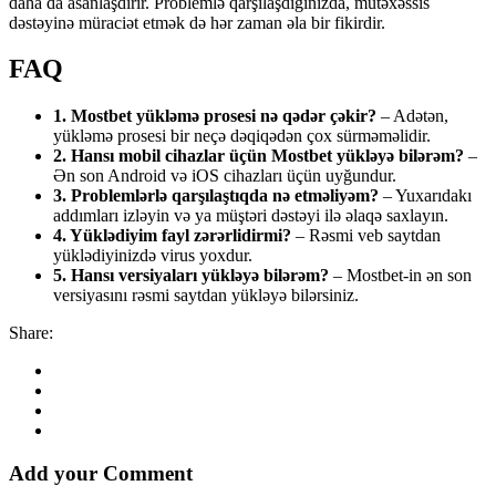
daha da asanlaşdırır. Problemlə qarşılaşdığınızda, mütəxəssis
dəstəyinə müraciət etmək də hər zaman əla bir fikirdir.
FAQ
1. Mostbet yükləmə prosesi nə qədər çəkir?
– Adətən,
yükləmə prosesi bir neçə dəqiqədən çox sürməməlidir.
2. Hansı mobil cihazlar üçün Mostbet yükləyə bilərəm?
–
Ən son Android və iOS cihazları üçün uyğundur.
3. Problemlərlə qarşılaştıqda nə etməliyəm?
– Yuxarıdakı
addımları izləyin və ya müştəri dəstəyi ilə əlaqə saxlayın.
4. Yüklədiyim fayl zərərlidirmi?
– Rəsmi veb saytdan
yüklədiyinizdə virus yoxdur.
5. Hansı versiyaları yükləyə bilərəm?
– Mostbet-in ən son
versiyasını rəsmi saytdan yükləyə bilərsiniz.
Share:
Add your Comment