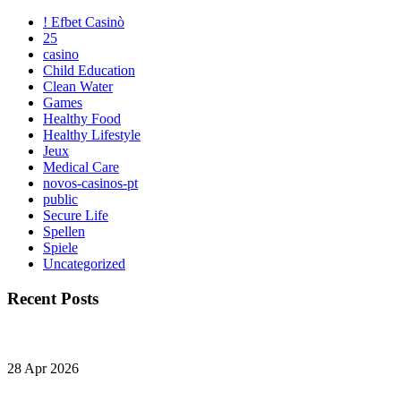
! Efbet Casinò
25
casino
Child Education
Clean Water
Games
Healthy Food
Healthy Lifestyle
Jeux
Medical Care
novos-casinos-pt
public
Secure Life
Spellen
Spiele
Uncategorized
Recent Posts
28 Apr 2026