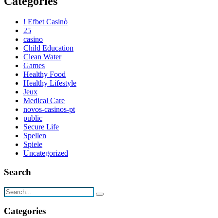
Categories
! Efbet Casinò
25
casino
Child Education
Clean Water
Games
Healthy Food
Healthy Lifestyle
Jeux
Medical Care
novos-casinos-pt
public
Secure Life
Spellen
Spiele
Uncategorized
Search
Categories