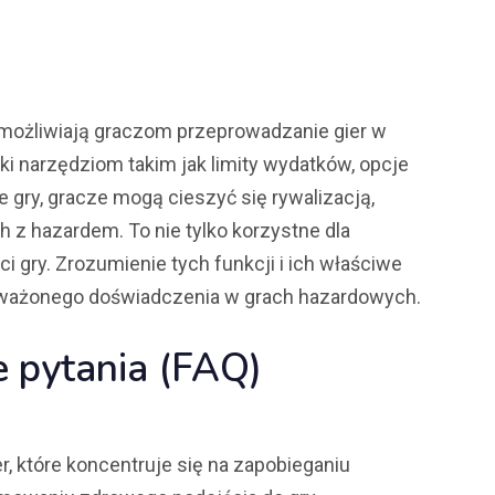
 umożliwiają graczom przeprowadzanie gier w
ki narzędziom takim jak limity wydatków, opcje
 gry, gracze mogą cieszyć się rywalizacją,
 z hazardem. To nie tylko korzystne dla
i gry. Zrozumienie tych funkcji i ich właściwe
oważonego doświadczenia w grach hazardowych.
e pytania (FAQ)
r, które koncentruje się na zapobieganiu