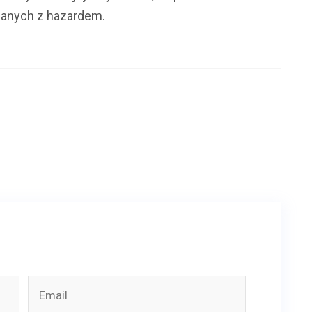
zanych z hazardem.