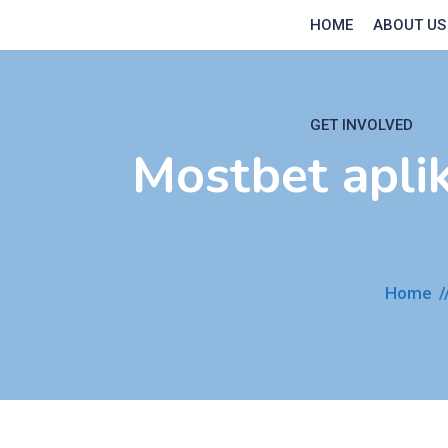
HOME
ABOUT US
GET INVOLVED
Mostbet aplik
Home