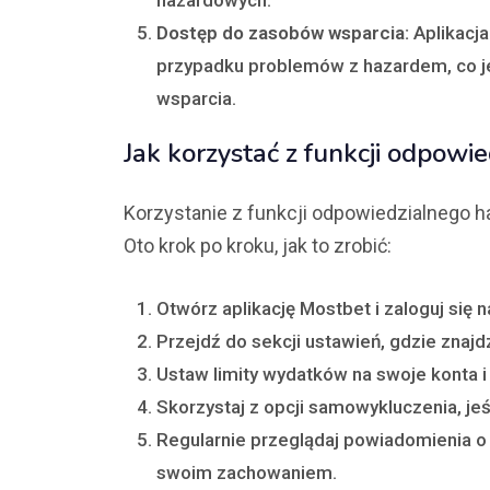
hazardowych.
Dostęp do zasobów wsparcia:
Aplikacja
przypadku problemów z hazardem, co j
wsparcia.
Jak korzystać z funkcji odpowi
Korzystanie z funkcji odpowiedzialnego haz
Oto krok po kroku, jak to zrobić:
Otwórz aplikację Mostbet i zaloguj się 
Przejdź do sekcji ustawień, gdzie znaj
Ustaw limity wydatków na swoje konta i
Skorzystaj z opcji samowykluczenia, je
Regularnie przeglądaj powiadomienia o
swoim zachowaniem.