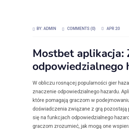
BY:
ADMIN
COMMENTS (
0
)
APR 20
Mostbet aplikacja: 
odpowiedzialnego 
W obliczu rosnącej popularności gier haz
znaczenie odpowiedzialnego hazardu. Apl
które pomagają graczom w podejmowaniu 
doświadczenia związane z grą pozostają 
się na funkcjach odpowiedzialnego haza
graczom zrozumieć, jak mogą one wspiera