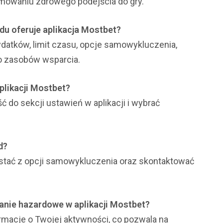
owaniu zdrowego podejścia do gry.
du oferuje aplikacja Mostbet?
wydatków, limit czasu, opcje samowykluczenia,
do zasobów wsparcia.
plikacji Mostbet?
ć do sekcji ustawień w aplikacji i wybrać
d?
stać z opcji samowykluczenia oraz skontaktować
.
nie hazardowe w aplikacji Mostbet?
ormacje o Twojej aktywności, co pozwala na