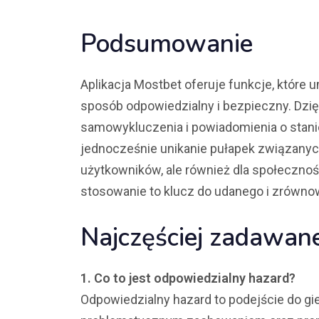
Podsumowanie
Aplikacja Mostbet oferuje funkcje, które
sposób odpowiedzialny i bezpieczny. Dzię
samowykluczenia i powiadomienia o stanie
jednocześnie unikanie pułapek związanych
użytkowników, ale również dla społecznośc
stosowanie to klucz do udanego i zrówn
Najczęściej zadawan
1. Co to jest odpowiedzialny hazard?
Odpowiedzialny hazard to podejście do gie