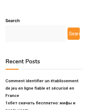
Search
Search
Recent Posts
Comment identifier un établissement
de jeu en ligne fiable et sécurisé en
France
1хбет скачать бесплатно: мифы и