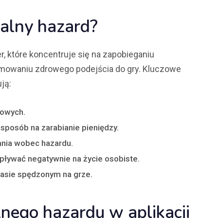
ialny hazard?
r, które koncentruje się na zapobieganiu
owaniu zdrowego podejścia do gry. Kluczowe
ją:
sowych.
 sposób na zarabianie pieniędzy.
nia wobec hazardu.
wpływać negatywnie na życie osobiste.
zasie spędzonym na grze.
nego hazardu w aplikacji