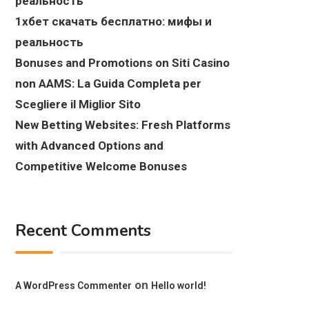
реальность
1хбет скачать бесплатно: мифы и
реальность
Bonuses and Promotions on Siti Casino
non AAMS: La Guida Completa per
Scegliere il Miglior Sito
New Betting Websites: Fresh Platforms
with Advanced Options and
Competitive Welcome Bonuses
Recent Comments
on
A WordPress Commenter
Hello world!