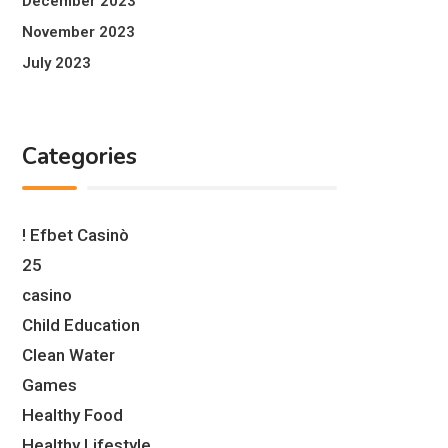
December 2023
November 2023
July 2023
Categories
! Efbet Casinò
25
casino
Child Education
Clean Water
Games
Healthy Food
Healthy Lifestyle