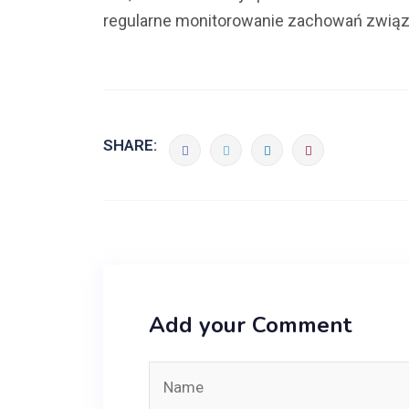
regularne monitorowanie zachowań zwią
SHARE:
Add your Comment