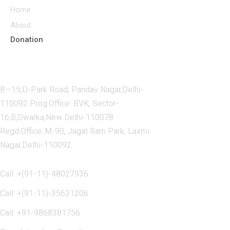
Home
About
Donation
Contact Us
B—15,D-Park Road, Pandav Nagar,Delhi-
110092 Prog.Office: BVK, Sector-
16,B,Dwarka,New Delhi-110078
Regd.Office::M-90, Jagat Ram Park, Laxmi
Nagar,Delhi-110092
Call: +(91-11)-48027936
Call: +(91-11)-35631206
Call: +91-9868381756