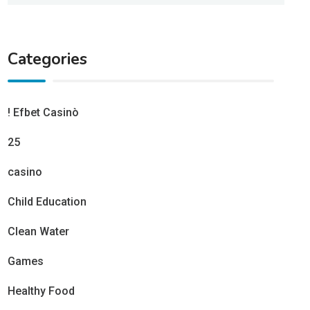
Categories
! Efbet Casinò
25
casino
Child Education
Clean Water
Games
Healthy Food