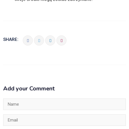
SHARE:
Add your Comment