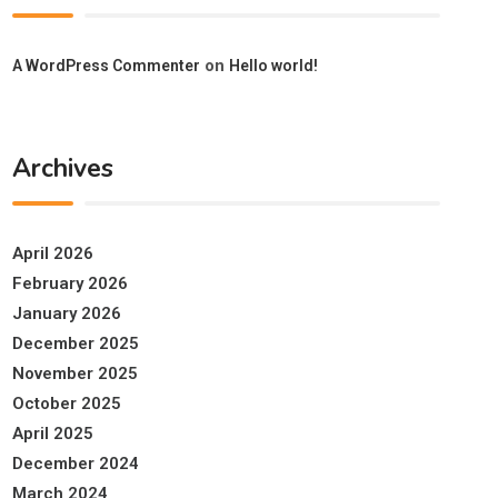
on
A WordPress Commenter
Hello world!
Archives
April 2026
February 2026
January 2026
December 2025
November 2025
October 2025
April 2025
December 2024
March 2024