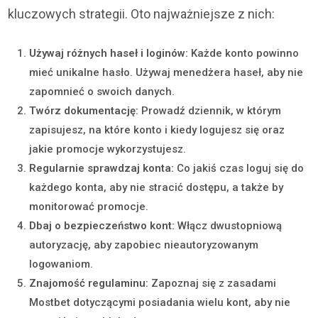
kluczowych strategii. Oto najważniejsze z nich:
Używaj różnych haseł i loginów:
Każde konto powinno
mieć unikalne hasło. Używaj menedżera haseł, aby nie
zapomnieć o swoich danych.
Twórz dokumentację:
Prowadź dziennik, w którym
zapisujesz, na które konto i kiedy logujesz się oraz
jakie promocje wykorzystujesz.
Regularnie sprawdzaj konta:
Co jakiś czas loguj się do
każdego konta, aby nie stracić dostępu, a także by
monitorować promocje.
Dbaj o bezpieczeństwo kont:
Włącz dwustopniową
autoryzację, aby zapobiec nieautoryzowanym
logowaniom.
Znajomość regulaminu:
Zapoznaj się z zasadami
Mostbet dotyczącymi posiadania wielu kont, aby nie