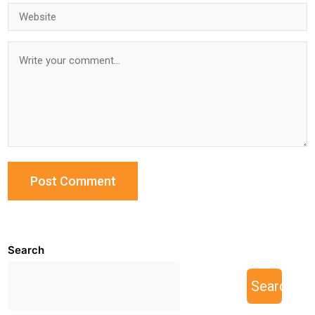
Search
Search