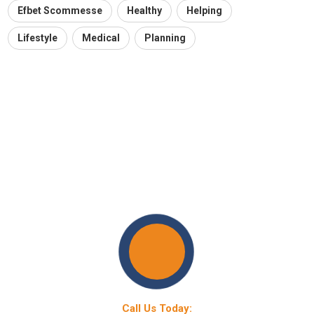
Efbet Scommesse
Healthy
Helping
Lifestyle
Medical
Planning
ISARD: Empowering Change
Call Us Today: