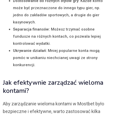
Dostosowanie do różnych stylów gry:
Każde konto
może być przeznaczone do innego typu gier, np.
jedno do zakładów sportowych, a drugie do gier
kasynowych.
Separacja finansów:
Możesz trzymać osobne
fundusze na różnych kontach, co pozwala lepiej
kontrolować wydatki.
Ukrywanie działań:
Mniej popularne konta mogą
pomóc w unikaniu niechcianej uwagi ze strony
konkurencji.
Jak efektywnie zarządzać wieloma
kontami?
Aby zarządzanie wieloma kontami w Mostbet było
bezpieczne i efektywne, warto zastosować kilka