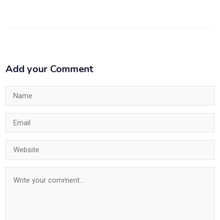
Add your Comment