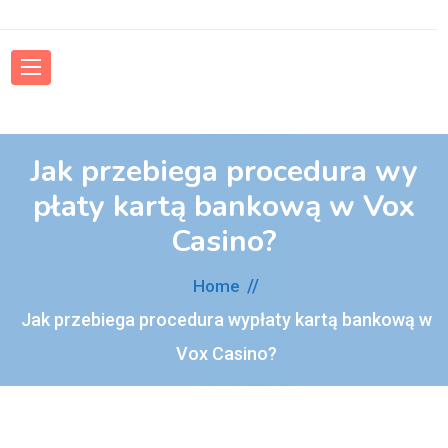
Jak przebiega procedura wy
płaty kartą bankową w Vox
Casino?
Home
Jak przebiega procedura wypłaty kartą bankową w
Vox Casino?