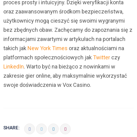
proces prosty i intuicyjny. Dzięki weryfikacji konta
oraz zaawansowanym środkom bezpieczeństwa,
użytkownicy mogą cieszyć się swoimi wygranymi
bez zbędnych obaw. Zachęcamy do zapoznania się z
informacjami zawartymi w artykułach na portalach
takich jak
New York Times
oraz aktualnościami na
platformach społecznościowych jak
Twitter
czy
LinkedIn
. Warto być na bieżąco z nowinkami w
zakresie gier online, aby maksymalnie wykorzystać
swoje doświadczenia w Vox Casino.
SHARE: