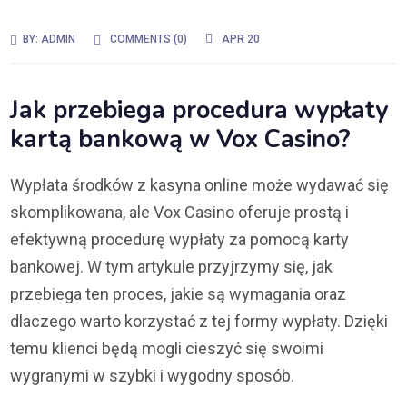
BY:
ADMIN
COMMENTS (
0
)
APR 20
Jak przebiega procedura wypłaty
kartą bankową w Vox Casino?
Wypłata środków z kasyna online może wydawać się
skomplikowana, ale Vox Casino oferuje prostą i
efektywną procedurę wypłaty za pomocą karty
bankowej. W tym artykule przyjrzymy się, jak
przebiega ten proces, jakie są wymagania oraz
dlaczego warto korzystać z tej formy wypłaty. Dzięki
temu klienci będą mogli cieszyć się swoimi
wygranymi w szybki i wygodny sposób.