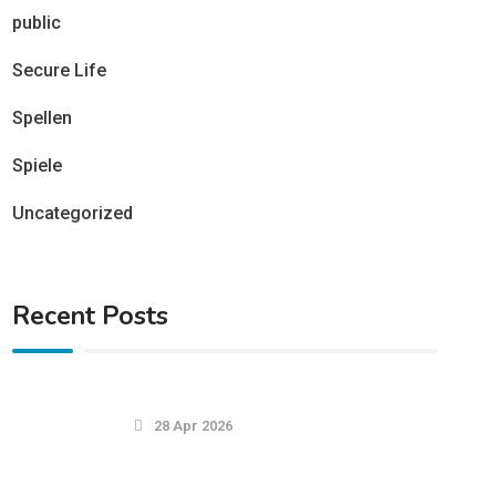
public
Secure Life
Spellen
Spiele
Uncategorized
Recent Posts
28 Apr 2026