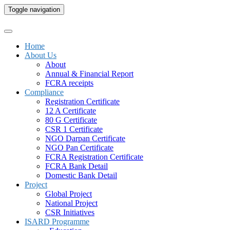
Toggle navigation
Home
About Us
About
Annual & Financial Report
FCRA receipts
Compliance
Registration Certificate
12 A Certificate
80 G Certificate
CSR 1 Certificate
NGO Darpan Certificate
NGO Pan Certificate
FCRA Registration Certificate
FCRA Bank Detail
Domestic Bank Detail
Project
Global Project
National Project
CSR Initiatives
ISARD Programme