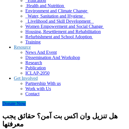
Education
Health and Nutrition
Environment and Climate Change
Water, Sanitation and Hygiene
Livelihood and Skill Development
Women Empowerment and Social Change
Housing, Resettlement and Rehabilitation
Refurbishment and School Adoption
Training
Resource
News And Event
Dissemination And Workshop
Research
Publication
ICLAP-2050
Get Involved
Partnership With us
Work with Us
Contact
Donate Now
هل تنزيل وان اكس بت آمن؟ حقائق يجب
معرفتها