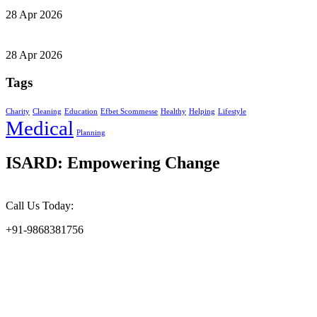
28 Apr 2026
28 Apr 2026
Tags
Charity
Cleaning
Education
Efbet Scommesse
Healthy
Helping
Lifestyle
Medical
Planning
ISARD: Empowering Change
Call Us Today:
+91-9868381756
At the Indian Society for Applied Research & Development
(ISARD), we harness scientific acumen and social responsibility to
drive meaningful change. Founded in 2002, ISARD is committed to
addressing the challenges of environmental sustainability, socio-
economic upliftment, and gender empowerment at the grassroots