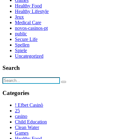
Games
Healthy Food
Healthy Lifestyle
Jeux
Medical Care
novos-casinos-pt
public
Secure Life
Spellen
Spiele
Uncategorized
Search
Categories
! Efbet Casinò
25
casino
Child Education
Clean Water
Games
Healthy Food