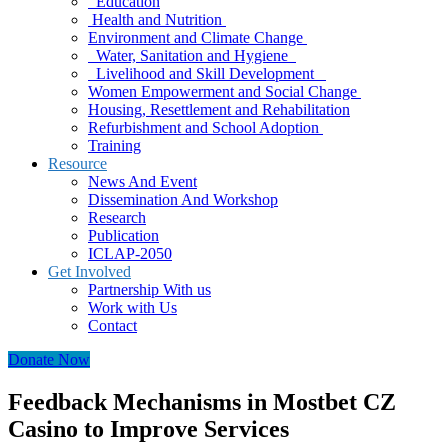
Education
Health and Nutrition
Environment and Climate Change
Water, Sanitation and Hygiene
Livelihood and Skill Development
Women Empowerment and Social Change
Housing, Resettlement and Rehabilitation
Refurbishment and School Adoption
Training
Resource
News And Event
Dissemination And Workshop
Research
Publication
ICLAP-2050
Get Involved
Partnership With us
Work with Us
Contact
Donate Now
Feedback Mechanisms in Mostbet CZ
Casino to Improve Services