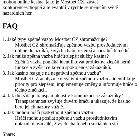
mohou online kasina, jako je Mostbet CZ, zůstat
konkurenceschopná a relevantní v rychle se měnícím světě
hazardních her.
FAQ
1. Jaké typy zpětné vazby Mostbet CZ shromažďuje?
Mostbet CZ shromažďuje zpětnou vazbu prostřednictvím
online dotazníků, živých chatů, recenzí a sociálních médií.
2. Jak může zpětná vazba hráčů zlepšit služby kasina?
Zpětná vazba pomáhá identifikovat problémy, zlepšit herní
funkce a zvýšit celkovou spokojenost zákazníků.
3. Jak kasino reaguje na negativní zpětnou vazbu?
Mostbet CZ analyzuje negativní zpětnou vazbu a identifikuje
priority pro zlepšení, implementuje změny a informuje hráče o
těchto změnách.
4. Jak důležitá je transparentnost v komunikaci se zákazníky?
Transparentnost zvyšuje důvěru hráčů a ukazuje, že kasino
bere jejich názory vážně.
5. Jak mohou hráči poskytnout zpětnou vazbu?
Hráči mohou posílat zpětnou vazbu prostřednictvím
dotazníků, e-mailů, živých chatů nebo sociálních sítí.
Share: