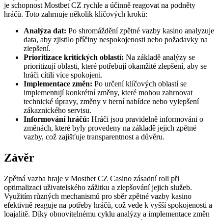
je schopnost Mostbet CZ rychle a účinně reagovat na podněty
hráčů. Toto zahrnuje několik klíčových kroků:
Analýza dat:
Po shromáždění zpětné vazby kasino analyzuje
data, aby zjistilo příčiny nespokojenosti nebo požadavky na
zlepšení.
Prioritizace kritických oblastí:
Na základě analýzy se
prioritizují oblasti, které potřebují okamžité zlepšení, aby se
hráči cítili více spokojeni.
Implementace změn:
Po určení klíčových oblastí se
implementují konkrétní změny, které mohou zahrnovat
technické úpravy, změny v herní nabídce nebo vylepšení
zákaznického servisu.
Informování hráčů:
Hráči jsou pravidelně informováni o
změnách, které byly provedeny na základě jejich zpětné
vazby, což zajišťuje transparentnost a důvěru.
Závěr
Zpětná vazba hraje v Mostbet CZ Casino zásadní roli při
optimalizaci uživatelského zážitku a zlepšování jejich služeb.
Využitím různých mechanismů pro sběr zpětné vazby kasino
efektivně reaguje na potřeby hráčů, což vede k vyšší spokojenosti a
loajalitě. Díky obnovitelnému cyklu analýzy a implementace změn