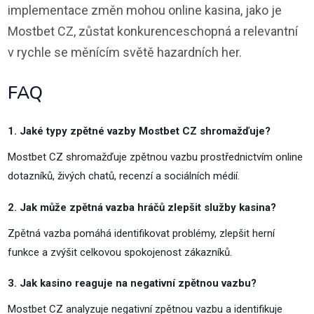
implementace změn mohou online kasina, jako je
Mostbet CZ, zůstat konkurenceschopná a relevantní
v rychle se měnícím světě hazardních her.
FAQ
1. Jaké typy zpětné vazby Mostbet CZ shromažďuje?
Mostbet CZ shromažďuje zpětnou vazbu prostřednictvím online
dotazníků, živých chatů, recenzí a sociálních médií.
2. Jak může zpětná vazba hráčů zlepšit služby kasina?
Zpětná vazba pomáhá identifikovat problémy, zlepšit herní
funkce a zvýšit celkovou spokojenost zákazníků.
3. Jak kasino reaguje na negativní zpětnou vazbu?
Mostbet CZ analyzuje negativní zpětnou vazbu a identifikuje