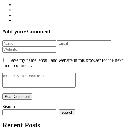
Add your Comment
Save my name, email, and website in this browser for the next
time I comment.
Search
Search
Recent Posts