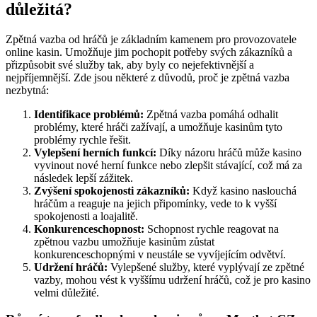
důležitá?
Zpětná vazba od hráčů je základním kamenem pro provozovatele
online kasin. Umožňuje jim pochopit potřeby svých zákazníků a
přizpůsobit své služby tak, aby byly co nejefektivnější a
nejpříjemnější. Zde jsou některé z důvodů, proč je zpětná vazba
nezbytná:
Identifikace problémů:
Zpětná vazba pomáhá odhalit
problémy, které hráči zažívají, a umožňuje kasinům tyto
problémy rychle řešit.
Vylepšení herních funkcí:
Díky názoru hráčů může kasino
vyvinout nové herní funkce nebo zlepšit stávající, což má za
následek lepší zážitek.
Zvýšení spokojenosti zákazníků:
Když kasino naslouchá
hráčům a reaguje na jejich připomínky, vede to k vyšší
spokojenosti a loajalitě.
Konkurenceschopnost:
Schopnost rychle reagovat na
zpětnou vazbu umožňuje kasinům zůstat
konkurenceschopnými v neustále se vyvíjejícím odvětví.
Udržení hráčů:
Vylepšené služby, které vyplývají ze zpětné
vazby, mohou vést k vyššímu udržení hráčů, což je pro kasino
velmi důležité.