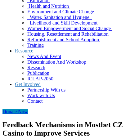
Education
Health and Nutrition
Environment and Climate Change
Water, Sanitation and Hygiene
Livelihood and Skill Development
Women Empowerment and Social Change
Housing, Resettlement and Rehabilitation
Refurbishment and School Adoption
Training
Resource
News And Event
Dissemination And Workshop
Research
Publication
ICLAP-2050
Get Involved
Partnership With us
Work with Us
Contact
Donate Now
Feedback Mechanisms in Mostbet CZ
Casino to Improve Services