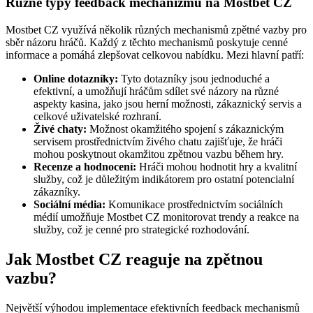
Různé typy feedback mechanizmů na Mostbet CZ
Mostbet CZ využívá několik různých mechanismů zpětné vazby pro
sběr názoru hráčů. Každý z těchto mechanismů poskytuje cenné
informace a pomáhá zlepšovat celkovou nabídku. Mezi hlavní patří:
Online dotazníky:
Tyto dotazníky jsou jednoduché a
efektivní, a umožňují hráčům sdílet své názory na různé
aspekty kasina, jako jsou herní možnosti, zákaznický servis a
celkové uživatelské rozhraní.
Živé chaty:
Možnost okamžitého spojení s zákaznickým
servisem prostřednictvím živého chatu zajišťuje, že hráči
mohou poskytnout okamžitou zpětnou vazbu během hry.
Recenze a hodnocení:
Hráči mohou hodnotit hry a kvalitní
služby, což je důležitým indikátorem pro ostatní potencialní
zákazníky.
Sociální média:
Komunikace prostřednictvím sociálních
médií umožňuje Mostbet CZ monitorovat trendy a reakce na
služby, což je cenné pro strategické rozhodování.
Jak Mostbet CZ reaguje na zpětnou
vazbu?
Největší výhodou implementace efektivních feedback mechanismů