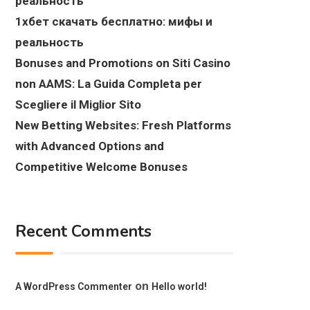
реальность
1хбет скачать бесплатно: мифы и
реальность
Bonuses and Promotions on Siti Casino
non AAMS: La Guida Completa per
Scegliere il Miglior Sito
New Betting Websites: Fresh Platforms
with Advanced Options and
Competitive Welcome Bonuses
Recent Comments
on
A WordPress Commenter
Hello world!