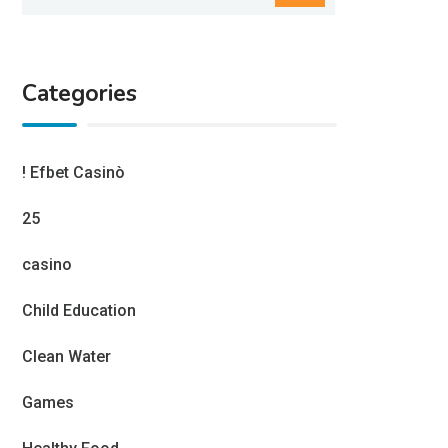
Categories
! Efbet Casinò
25
casino
Child Education
Clean Water
Games