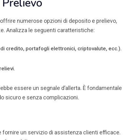
 Prelievo
ffrire numerose opzioni di deposito e prelievo,
ze. Analizza le seguenti caratteristiche:
 credito, portafogli elettronici, criptovalute, ecc.).
elievi.
otrebbe essere un segnale d’allerta. È fondamentale
do sicuro e senza complicazioni.
fornire un servizio di assistenza clienti efficace.