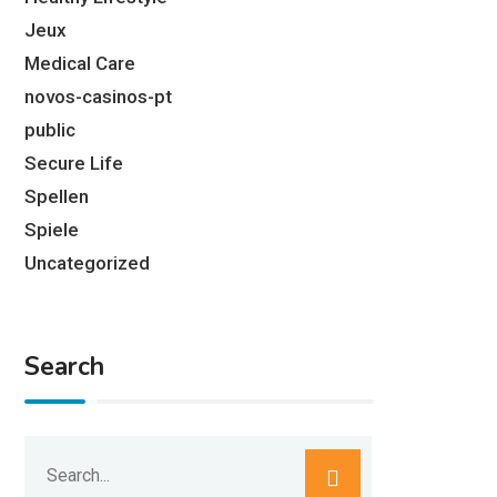
Jeux
Medical Care
novos-casinos-pt
public
Secure Life
Spellen
Spiele
Uncategorized
Search