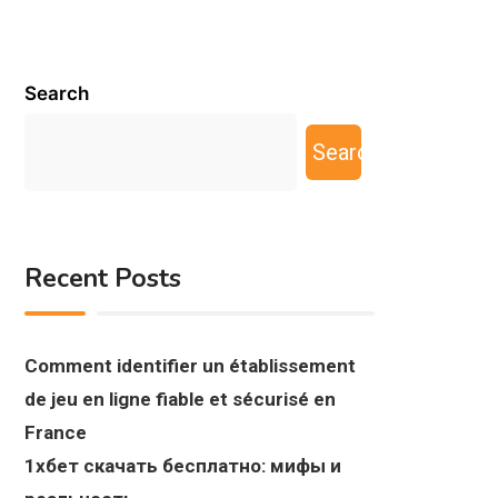
Search
Search
Recent Posts
Comment identifier un établissement
de jeu en ligne fiable et sécurisé en
France
1хбет скачать бесплатно: мифы и