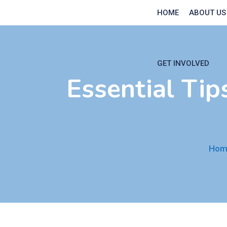
HOME
ABOUT US
GET INVOLVED
Essential Ti
Hom