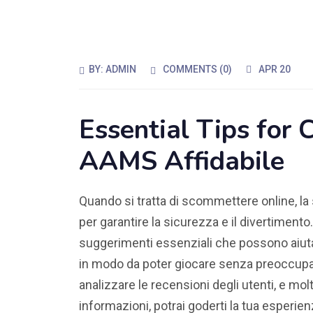
BY:
ADMIN
COMMENTS (
0
)
APR 20
Essential Tips for
AAMS Affidabile
Quando si tratta di scommettere online, la 
per garantire la sicurezza e il divertimento
suggerimenti essenziali che possono aiutart
in modo da poter giocare senza preoccupaz
analizzare le recensioni degli utenti, e mol
informazioni, potrai goderti la tua esperie