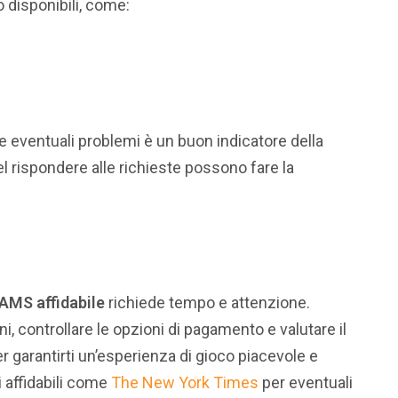
 disponibili, come:
e eventuali problemi è un buon indicatore della
 nel rispondere alle richieste possono fare la
AMS affidabile
richiede tempo e attenzione.
ni, controllare le opzioni di pagamento e valutare il
r garantirti un’esperienza di gioco piacevole e
i affidabili come
The New York Times
per eventuali