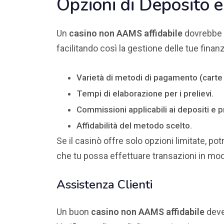
Opzioni di Deposito e
Un
casino non AAMS affidabile
dovrebbe o
facilitando così la gestione delle tue finan
Varietà di metodi di pagamento (carte di
Tempi di elaborazione per i prelievi.
Commissioni applicabili ai depositi e pr
Affidabilità del metodo scelto.
Se il casinò offre solo opzioni limitate, p
che tu possa effettuare transazioni in mo
Assistenza Clienti
Un buon
casino non AAMS affidabile
deve 