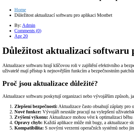
Home
Důležitost aktualizací softwaru pro aplikaci Mostbet
By:
Admin
Comments (
0
)
Apr 20
Důležitost aktualizací softwaru
Aktualizace softwaru hrají klíčovou roli v zajištění efektivního a bezp
uživatelé mají přístup k nejnovějším funkcím a bezpečnostním patchům
Proč jsou aktualizace důležité?
Aktualizace softwaru poskytují organizaci nebo vývojářům způsob, jak
Zlepšení bezpečnosti:
Aktualizace často obsahují záplaty pro 
Nové funkce:
Vývojáři neustále pracují na vylepšení uživatelsk
Zvýšení výkonu:
Aktualizace mohou vést k optimalizaci běhu ap
Opravy chyb:
Každá aplikace může mít bugy, a aktualizace slou
Kompatibilita:
S novými verzemi operačních systémů nebo jinéh