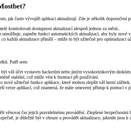
 Mostbet?
om, jak často vývojáři aplikaci aktualizují. Zde je několik doporučení p
elé kontrolovali dostupnost aktualizací alespoň jednou za měsíc.
 umožňuje, zapněte funkci automatických aktualizací, aby byly nové ve
, co každá aktualizace přináší – může to být užitečné pro optimalizaci u
dků. Patří sem:
e být váš účet vystaven hackerům nebo jiným vysokorizikovým útokům
éně stabilní, což může vést k frustraci při používání.
o nové užitečné funkce aplikace, které mohou zlepšit váš herní zážitek.
arší verze aplikací, což znamená, že máte omezený přístup k pomoci v 
ěli věnovat čas jejich pravidelnému provádění. Zlepšené bezpečnostní f
zpečně, je důležité být v obraze a provádět aktualizace, jakmile jsou k d