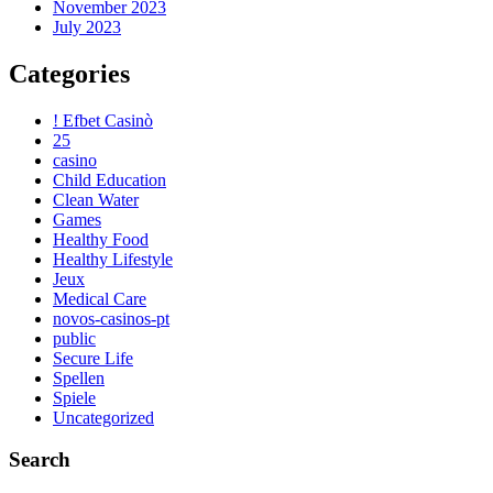
November 2023
July 2023
Categories
! Efbet Casinò
25
casino
Child Education
Clean Water
Games
Healthy Food
Healthy Lifestyle
Jeux
Medical Care
novos-casinos-pt
public
Secure Life
Spellen
Spiele
Uncategorized
Search