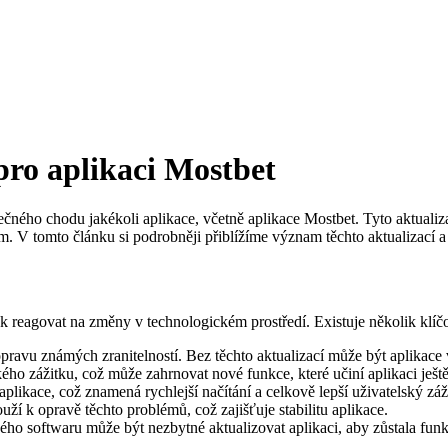
 pro aplikaci Mostbet
ečného chodu jakékoli aplikace, včetně aplikace Mostbet. Tyto aktualizace
. V tomto článku si podrobněji přiblížíme význam těchto aktualizací a 
 reagovat na změny v technologickém prostředí. Existuje několik klíčo
opravu známých zranitelností. Bez těchto aktualizací může být aplika
ého zážitku, což může zahrnovat nové funkce, které učiní aplikaci ještě 
likace, což znamená rychlejší načítání a celkově lepší uživatelský záž
ží k opravě těchto problémů, což zajišťuje stabilitu aplikace.
o softwaru může být nezbytné aktualizovat aplikaci, aby zůstala funk