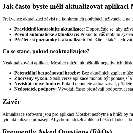
Jak často byste měli aktualizovat aplikaci
Frekvence aktualizací závisí na konkrétních potřebách uživatele a na t
Pravidelně kontrolujte aktualizace:
Doporučuje se, aby uživat
Povolit automatické aktualizace:
Pokud to váš mobilní systém
Přečtěte si poznámky k aktualizaci:
Důležité je také sledovat
Co se stane, pokud neaktualizujete?
Neaktualizování aplikace Mostbet může mít několik negativních důsle
Potenciální bezpečnostní hrozby:
Bez aktuálních záplat můž
Zhoršený výkon:
Starší verze aplikace mohou být pomalejší a m
Nezískáte nové funkce:
Pokud nebudete aktualizovat, přijdete 
Nedostatek podpory:
Vývojáři často přestávají podporovat st
Závěr
Aktualizace softwaru jsou pro aplikaci Mostbet nezbytné a hráči by m
tyto aktualizace přinášejí. Abychom udrželi aplikaci běžící hladce a be
Frequently Asked Questions (FAQs)