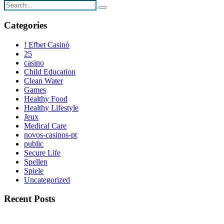
Categories
! Efbet Casinò
25
casino
Child Education
Clean Water
Games
Healthy Food
Healthy Lifestyle
Jeux
Medical Care
novos-casinos-pt
public
Secure Life
Spellen
Spiele
Uncategorized
Recent Posts