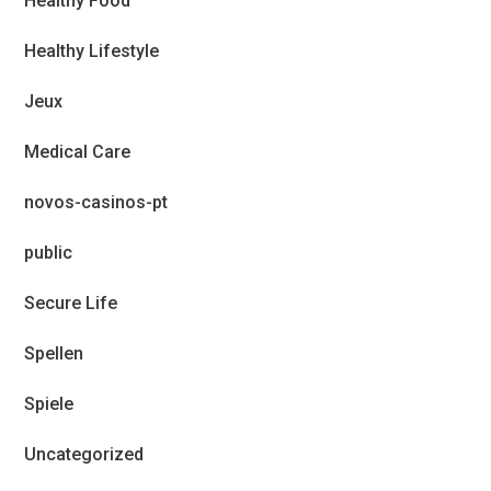
Healthy Food
Healthy Lifestyle
Jeux
Medical Care
novos-casinos-pt
public
Secure Life
Spellen
Spiele
Uncategorized