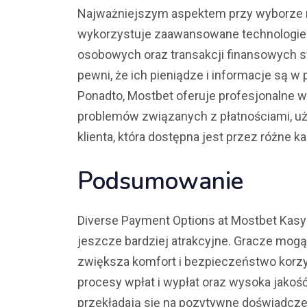
Najważniejszym aspektem przy wyborze m
wykorzystuje zaawansowane technologie 
osobowych oraz transakcji finansowych s
pewni, że ich pieniądze i informacje są w
Ponadto, Mostbet oferuje profesjonalne ws
problemów związanych z płatnościami, u
klienta, która dostępna jest przez różne ka
Podsumowanie
Diverse Payment Options at Mostbet Kasyn
jeszcze bardziej atrakcyjne. Gracze mogą
zwiększa komfort i bezpieczeństwo korzy
procesy wpłat i wypłat oraz wysoka jakość
przekładają się na pozytywne doświadcze