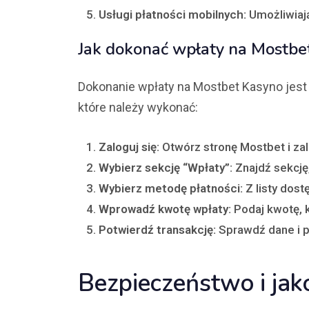
Usługi płatności mobilnych:
Umożliwiają
Jak dokonać wpłaty na Mostbe
Dokonanie wpłaty na Mostbet Kasyno jest p
które należy wykonać:
Zaloguj się:
Otwórz stronę Mostbet i zal
Wybierz sekcję “Wpłaty”:
Znajdź sekcję
Wybierz metodę płatności:
Z listy dost
Wprowadź kwotę wpłaty:
Podaj kwotę, k
Potwierdź transakcję:
Sprawdź dane i po
Bezpieczeństwo i jako