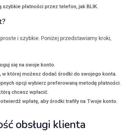
 szybkie płatności przez telefon, jak BLIK.
t?
roste i szybkie. Poniżej przedstawiamy kroki,
oguj się na swoje konto.
, w której możesz dodać środki do swojego konta.
ępnych opcji wybierz preferowaną metodę płatności.
tórą chcesz wpłacić.
twierdź wpłatę, aby środki trafiły na Twoje konto.
ść obsługi klienta