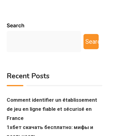
Search
Search
Recent Posts
Comment identifier un établissement
de jeu en ligne fiable et sécurisé en
France
1хбет скачать бесплатно: мифы и