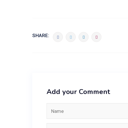
SHARE:
Add your Comment