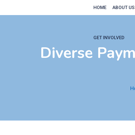
HOME
ABOUT US
GET INVOLVED
Diverse Paym
H