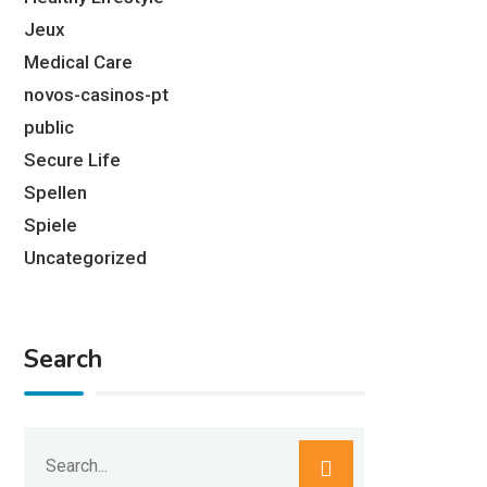
Jeux
Medical Care
novos-casinos-pt
public
Secure Life
Spellen
Spiele
Uncategorized
Search