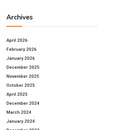
Archives
April 2026
February 2026
January 2026
December 2025
November 2025
October 2025
April 2025
December 2024
March 2024
January 2024