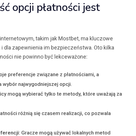
 opcji płatności jest
internetowym, takim jak Mostbet, ma kluczowe
 i dla zapewnienia im bezpieczeństwa. Oto kilka
tności nie powinno być lekceważone:
je preferencje związane z płatnościami, a
wybór najwygodniejszej opcji.
cy mogą wybierać tylko te metody, które uważają za
tności różnią się czasem realizacji, co pozwala
ferencji:
Gracze mogą używać lokalnych metod