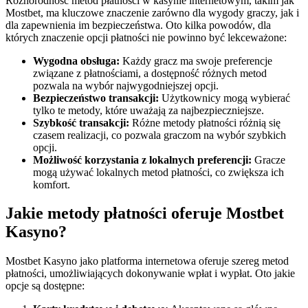
Różnorodność metod płatności w kasynie internetowym, takim jak
Mostbet, ma kluczowe znaczenie zarówno dla wygody graczy, jak i
dla zapewnienia im bezpieczeństwa. Oto kilka powodów, dla
których znaczenie opcji płatności nie powinno być lekceważone:
Wygodna obsługa:
Każdy gracz ma swoje preferencje
związane z płatnościami, a dostępność różnych metod
pozwala na wybór najwygodniejszej opcji.
Bezpieczeństwo transakcji:
Użytkownicy mogą wybierać
tylko te metody, które uważają za najbezpieczniejsze.
Szybkość transakcji:
Różne metody płatności różnią się
czasem realizacji, co pozwala graczom na wybór szybkich
opcji.
Możliwość korzystania z lokalnych preferencji:
Gracze
mogą używać lokalnych metod płatności, co zwiększa ich
komfort.
Jakie metody płatności oferuje Mostbet
Kasyno?
Mostbet Kasyno jako platforma internetowa oferuje szereg metod
płatności, umożliwiających dokonywanie wpłat i wypłat. Oto jakie
opcje są dostępne: