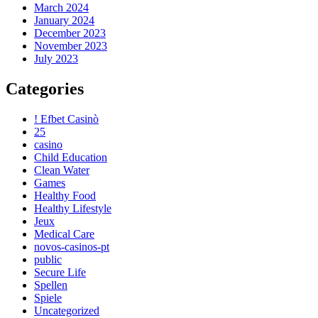
March 2024
January 2024
December 2023
November 2023
July 2023
Categories
! Efbet Casinò
25
casino
Child Education
Clean Water
Games
Healthy Food
Healthy Lifestyle
Jeux
Medical Care
novos-casinos-pt
public
Secure Life
Spellen
Spiele
Uncategorized