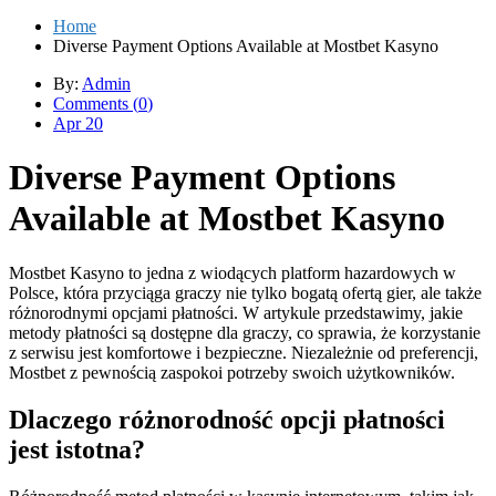
Home
Diverse Payment Options Available at Mostbet Kasyno
By:
Admin
Comments (
0
)
Apr 20
Diverse Payment Options
Available at Mostbet Kasyno
Mostbet Kasyno to jedna z wiodących platform hazardowych w
Polsce, która przyciąga graczy nie tylko bogatą ofertą gier, ale także
różnorodnymi opcjami płatności. W artykule przedstawimy, jakie
metody płatności są dostępne dla graczy, co sprawia, że korzystanie
z serwisu jest komfortowe i bezpieczne. Niezależnie od preferencji,
Mostbet z pewnością zaspokoi potrzeby swoich użytkowników.
Dlaczego różnorodność opcji płatności
jest istotna?