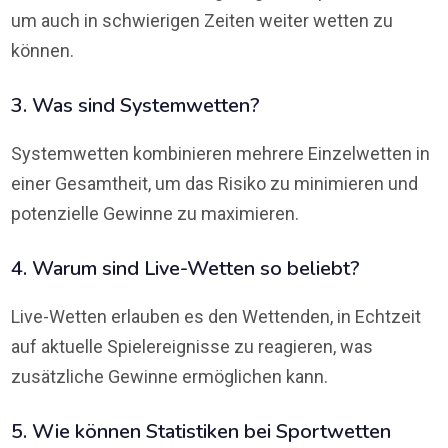
um auch in schwierigen Zeiten weiter wetten zu
können.
3. Was sind Systemwetten?
Systemwetten kombinieren mehrere Einzelwetten in
einer Gesamtheit, um das Risiko zu minimieren und
potenzielle Gewinne zu maximieren.
4. Warum sind Live-Wetten so beliebt?
Live-Wetten erlauben es den Wettenden, in Echtzeit
auf aktuelle Spielereignisse zu reagieren, was
zusätzliche Gewinne ermöglichen kann.
5. Wie können Statistiken bei Sportwetten