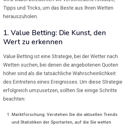
Tipps und Tricks, um das Beste aus Ihren Wetten
herauszuholen.
1. Value Betting: Die Kunst, den
Wert zu erkennen
Value Betting ist eine Strategie, bei der Wetter nach
Wetten suchen, bei denen die angebotenen Quoten
höher sind als die tatsächliche Wahrscheinlichkeit
des Eintretens eines Ereignisses. Um diese Strategie
erfolgreich umzusetzen, sollten Sie einige Schritte
beachten:
Marktforschung: Verstehen Sie die aktuellen Trends
und Statistiken der Sportarten, auf die Sie wetten