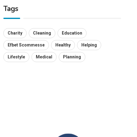
Tags
Charity
Cleaning
Education
Efbet Scommesse
Healthy
Helping
Lifestyle
Medical
Planning
ISARD: Empowering Change