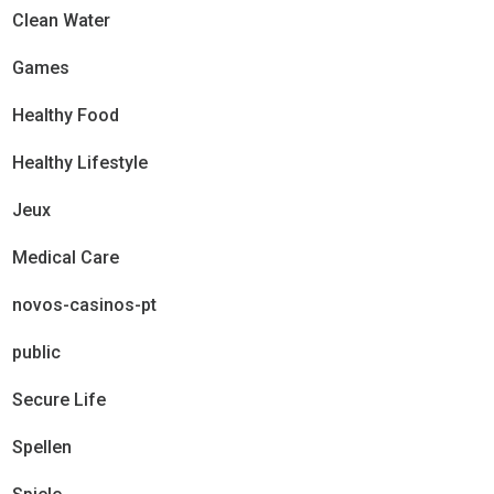
Clean Water
Games
Healthy Food
Healthy Lifestyle
Jeux
Medical Care
novos-casinos-pt
public
Secure Life
Spellen