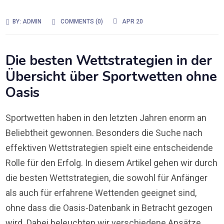
BY:
ADMIN
COMMENTS (
0
)
APR 20
Die besten Wettstrategien in der
Übersicht über Sportwetten ohne
Oasis
Sportwetten haben in den letzten Jahren enorm an
Beliebtheit gewonnen. Besonders die Suche nach
effektiven Wettstrategien spielt eine entscheidende
Rolle für den Erfolg. In diesem Artikel gehen wir durch
die besten Wettstrategien, die sowohl für Anfänger
als auch für erfahrene Wettenden geeignet sind,
ohne dass die Oasis-Datenbank in Betracht gezogen
wird. Dabei beleuchten wir verschiedene Ansätze,