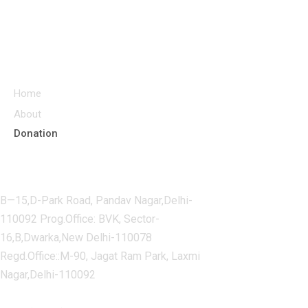
grassroots level.
Quick Links
Home
About
Donation
Contact Us
B—15,D-Park Road, Pandav Nagar,Delhi-
110092 Prog.Office: BVK, Sector-
16,B,Dwarka,New Delhi-110078
Regd.Office::M-90, Jagat Ram Park, Laxmi
Nagar,Delhi-110092