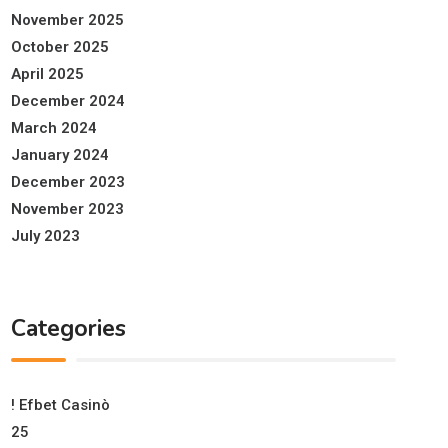
November 2025
October 2025
April 2025
December 2024
March 2024
January 2024
December 2023
November 2023
July 2023
Categories
! Efbet Casinò
25