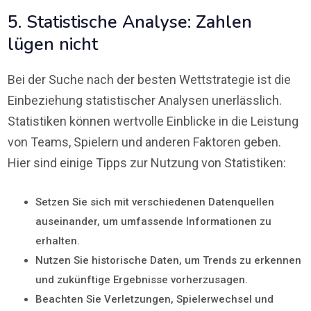
5. Statistische Analyse: Zahlen
lügen nicht
Bei der Suche nach der besten Wettstrategie ist die
Einbeziehung statistischer Analysen unerlässlich.
Statistiken können wertvolle Einblicke in die Leistung
von Teams, Spielern und anderen Faktoren geben.
Hier sind einige Tipps zur Nutzung von Statistiken:
Setzen Sie sich mit verschiedenen Datenquellen
auseinander, um umfassende Informationen zu
erhalten.
Nutzen Sie historische Daten, um Trends zu erkennen
und zukünftige Ergebnisse vorherzusagen.
Beachten Sie Verletzungen, Spielerwechsel und