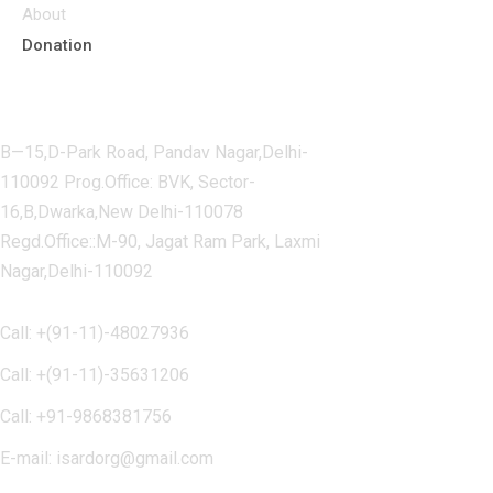
About
Donation
Contact Us
B—15,D-Park Road, Pandav Nagar,Delhi-
110092 Prog.Office: BVK, Sector-
16,B,Dwarka,New Delhi-110078
Regd.Office::M-90, Jagat Ram Park, Laxmi
Nagar,Delhi-110092
Call: +(91-11)-48027936
Call: +(91-11)-35631206
Call: +91-9868381756
E-mail: isardorg@gmail.com