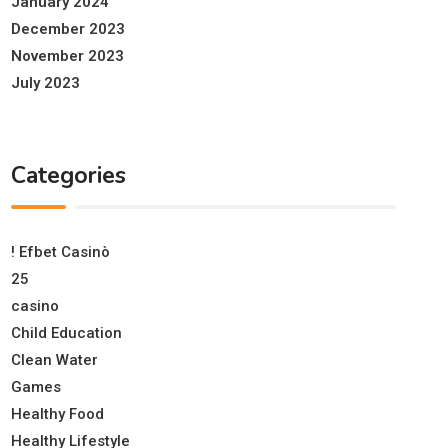
January 2024
December 2023
November 2023
July 2023
Categories
! Efbet Casinò
25
casino
Child Education
Clean Water
Games
Healthy Food
Healthy Lifestyle