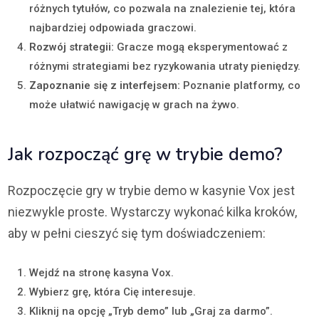
różnych tytułów, co pozwala na znalezienie tej, która
najbardziej odpowiada graczowi.
Rozwój strategii:
Gracze mogą eksperymentować z
różnymi strategiami bez ryzykowania utraty pieniędzy.
Zapoznanie się z interfejsem:
Poznanie platformy, co
może ułatwić nawigację w grach na żywo.
Jak rozpocząć grę w trybie demo?
Rozpoczęcie gry w trybie demo w kasynie Vox jest
niezwykle proste. Wystarczy wykonać kilka kroków,
aby w pełni cieszyć się tym doświadczeniem:
Wejdź na stronę kasyna Vox.
Wybierz grę, która Cię interesuje.
Kliknij na opcję „Tryb demo” lub „Graj za darmo”.