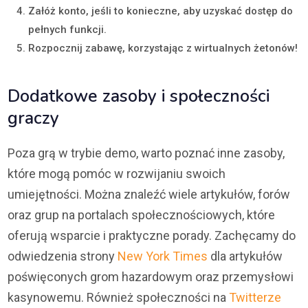
Załóż konto, jeśli to konieczne, aby uzyskać dostęp do
pełnych funkcji.
Rozpocznij zabawę, korzystając z wirtualnych żetonów!
Dodatkowe zasoby i społeczności
graczy
Poza grą w trybie demo, warto poznać inne zasoby,
które mogą pomóc w rozwijaniu swoich
umiejętności. Można znaleźć wiele artykułów, forów
oraz grup na portalach społecznościowych, które
oferują wsparcie i praktyczne porady. Zachęcamy do
odwiedzenia strony
New York Times
dla artykułów
poświęconych grom hazardowym oraz przemysłowi
kasynowemu. Również społeczności na
Twitterze