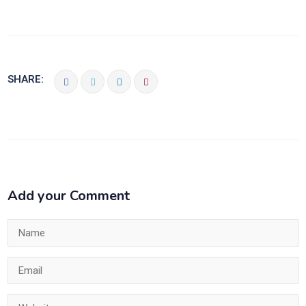
SHARE:
Add your Comment