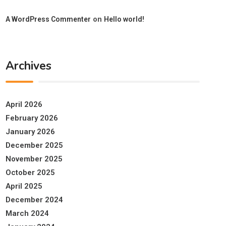
on
A WordPress Commenter
Hello world!
Archives
April 2026
February 2026
January 2026
December 2025
November 2025
October 2025
April 2025
December 2024
March 2024