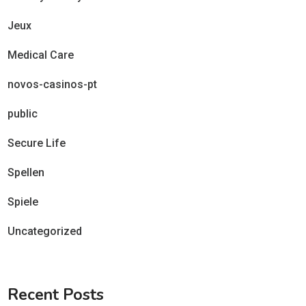
Jeux
Medical Care
novos-casinos-pt
public
Secure Life
Spellen
Spiele
Uncategorized
Recent Posts