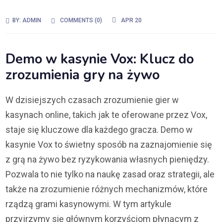
BY:
ADMIN
COMMENTS (
0
)
APR 20
Demo w kasynie Vox: Klucz do
zrozumienia gry na żywo
W dzisiejszych czasach zrozumienie gier w
kasynach online, takich jak te oferowane przez Vox,
staje się kluczowe dla każdego gracza. Demo w
kasynie Vox to świetny sposób na zaznajomienie się
z grą na żywo bez ryzykowania własnych pieniędzy.
Pozwala to nie tylko na naukę zasad oraz strategii, ale
także na zrozumienie różnych mechanizmów, które
rządzą grami kasynowymi. W tym artykule
przyjrzymy się głównym korzyściom płynącym z