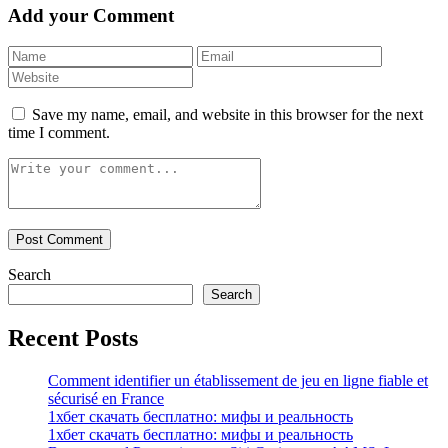
Add your Comment
Save my name, email, and website in this browser for the next
time I comment.
Search
Search
Recent Posts
Comment identifier un établissement de jeu en ligne fiable et
sécurisé en France
1хбет скачать бесплатно: мифы и реальность
1хбет скачать бесплатно: мифы и реальность