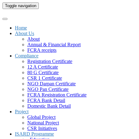
Toggle navigation
Home
About Us
About
Annual & Financial Report
FCRA receipts
Compliance
Registration Certificate
12 A Certificate
80 G Certificate
CSR 1 Certificate
NGO Darpan Certificate
NGO Pan Certificate
FCRA Registration Certificate
FCRA Bank Detail
Domestic Bank Detail
Project
Global Project
National Project
CSR Initiatives
ISARD Programme