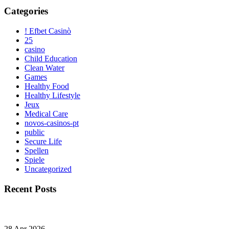
Categories
! Efbet Casinò
25
casino
Child Education
Clean Water
Games
Healthy Food
Healthy Lifestyle
Jeux
Medical Care
novos-casinos-pt
public
Secure Life
Spellen
Spiele
Uncategorized
Recent Posts
28 Apr 2026