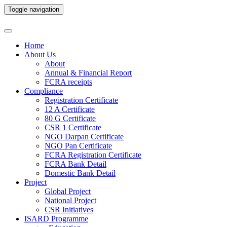
Toggle navigation
Home
About Us
About
Annual & Financial Report
FCRA receipts
Compliance
Registration Certificate
12 A Certificate
80 G Certificate
CSR 1 Certificate
NGO Darpan Certificate
NGO Pan Certificate
FCRA Registration Certificate
FCRA Bank Detail
Domestic Bank Detail
Project
Global Project
National Project
CSR Initiatives
ISARD Programme