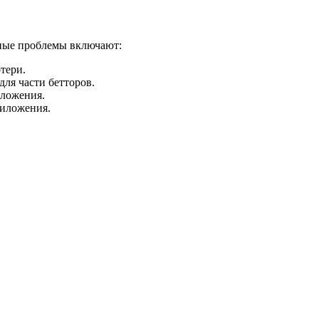
нные проблемы включают:
тери.
ля части бетторов.
иложения.
риложения.