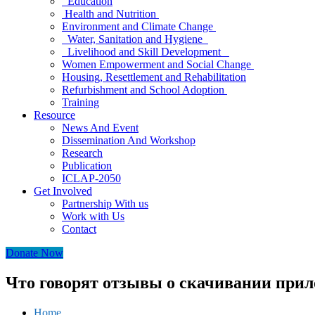
Education
Health and Nutrition
Environment and Climate Change
Water, Sanitation and Hygiene
Livelihood and Skill Development
Women Empowerment and Social Change
Housing, Resettlement and Rehabilitation
Refurbishment and School Adoption
Training
Resource
News And Event
Dissemination And Workshop
Research
Publication
ICLAP-2050
Get Involved
Partnership With us
Work with Us
Contact
Donate Now
Что говорят отзывы о скачивании прил
Home