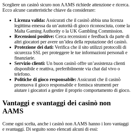
Scegliere un casinò sicuro non AAMS richiede attenzione e ricerca.
Ecco alcune caratteristiche chiave da considerare:
Licenza valida:
Assicurati che il casinò abbia una licenza
legittima emessa da un’autorità di gioco riconosciuta, come la
Malta Gaming Authority o la UK Gambling Commission.
Recensioni positive:
Cerca recensioni e feedback da parte di
altri giocatori per avere un’idea della reputazione del casinò.
Protezione dei dati:
Verifica che il sito utilizzi protocolli di
sicurezza SSL per proteggere le tue informazioni personali e
finanziarie.
Servizio clienti:
Un buon casinò offre un’assistenza clienti
disponibile e reattiva, preferibilmente via chat dal vivo o
telefono.
Politiche di gioco responsabile:
Assicurati che il casinò
promuova il gioco responsabile e fornisca strumenti per
aiutare i giocatori a gestire il proprio comportamento di gioco.
Vantaggi e svantaggi dei casinò non
AAMS
Come ogni scelta, anche i casinò non AAMS hanno i loro vantaggi
e svantaggi. Di seguito sono elencati alcuni di essi: