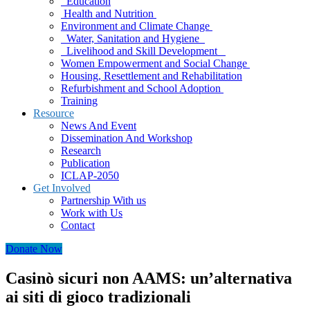
Education
Health and Nutrition
Environment and Climate Change
Water, Sanitation and Hygiene
Livelihood and Skill Development
Women Empowerment and Social Change
Housing, Resettlement and Rehabilitation
Refurbishment and School Adoption
Training
Resource
News And Event
Dissemination And Workshop
Research
Publication
ICLAP-2050
Get Involved
Partnership With us
Work with Us
Contact
Donate Now
Casinò sicuri non AAMS: un’alternativa
ai siti di gioco tradizionali