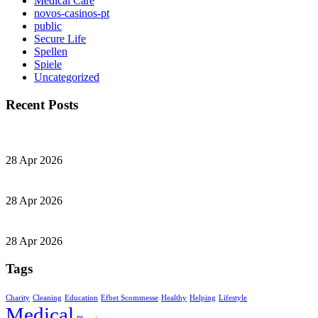
Medical Care
novos-casinos-pt
public
Secure Life
Spellen
Spiele
Uncategorized
Recent Posts
28 Apr 2026
28 Apr 2026
28 Apr 2026
Tags
Charity
Cleaning
Education
Efbet Scommesse
Healthy
Helping
Lifestyle
Medical