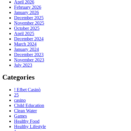
April 2026
February 2026
January 2026
December 2025
November 2025
October 2025
April 2025
December 2024
March 2024
January 2024
December 2023
November 2023
July 2023
Categories
! Efbet Casinò
25
casino
Child Education
Clean Water
Games
Healthy Food
Healthy Lifestyle