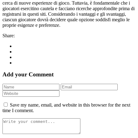
cerca di nuove esperienze di gioco. Tuttavia, è fondamentale che i
giocatori esercitino cautela e facciano ricerche approfondite prima di
registrarsi in questi siti. Considerando i vantaggi e gli svantaggi,
ciascun giocatore dovrà decidere quale opzione soddisfi meglio le
proprie esigenze e preferenze.
Share:
Add your Comment
Save my name, email, and website in this browser for the next
time I comment.