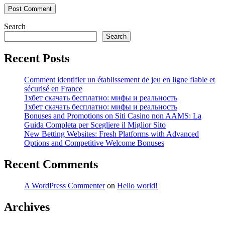
Search
Search
Recent Posts
Comment identifier un établissement de jeu en ligne fiable et
sécurisé en France
1хбет скачать бесплатно: мифы и реальность
1хбет скачать бесплатно: мифы и реальность
Bonuses and Promotions on Siti Casino non AAMS: La
Guida Completa per Scegliere il Miglior Sito
New Betting Websites: Fresh Platforms with Advanced
Options and Competitive Welcome Bonuses
Recent Comments
A WordPress Commenter
on
Hello world!
Archives