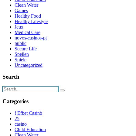
Clean Water
Games
Healthy Food
Healthy Lifestyle
Jeux
Medical Care
novos-casinos-pt
public
Secure Life
Spellen
Spiele
Uncategorized
Search
Categories
! Efbet Casinò
25
casino
Child Education
Clean Water