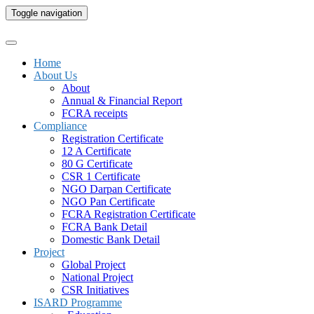
Toggle navigation
Home
About Us
About
Annual & Financial Report
FCRA receipts
Compliance
Registration Certificate
12 A Certificate
80 G Certificate
CSR 1 Certificate
NGO Darpan Certificate
NGO Pan Certificate
FCRA Registration Certificate
FCRA Bank Detail
Domestic Bank Detail
Project
Global Project
National Project
CSR Initiatives
ISARD Programme