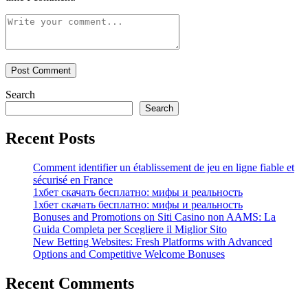
Search
Search
Recent Posts
Comment identifier un établissement de jeu en ligne fiable et
sécurisé en France
1хбет скачать бесплатно: мифы и реальность
1хбет скачать бесплатно: мифы и реальность
Bonuses and Promotions on Siti Casino non AAMS: La
Guida Completa per Scegliere il Miglior Sito
New Betting Websites: Fresh Platforms with Advanced
Options and Competitive Welcome Bonuses
Recent Comments