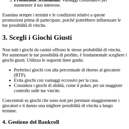
mantenere il tuo interesse.
Esamina sempre i termini e le condizioni relativi a queste
promozioni prima di partecipare, poiché potrebbero influenzare le
tue possibilità di vincita.
3. Scegli i Giochi Giusti
Non tutti i giochi da casinò offrono le stesse probabilità di vincita.
Per aumentare le tue possibilità di profitto, è fondamentale scegliere i
giochi giusti. Utilizza le seguenti linee guida:
Preferisci giochi con alta percentuale di ritorno al giocatore
(RTP).
Evita giochi con vantaggi eccessivi per la casa.
Considera i giochi di abilità, come il poker, per un maggiore
controllo sulle tue vincite.
Concentrati su giochi che sono noti per premiare maggiormente i
giocatori e ti danno una migliore possibilità di vincita a lungo
termine.
4. Gestione del Bankroll