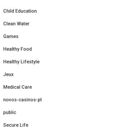
Child Education
Clean Water
Games
Healthy Food
Healthy Lifestyle
Jeux
Medical Care
novos-casinos-pt
public
Secure Life