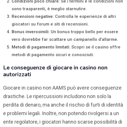
Condizioni poco chiare:
Se i termini e le condizioni non
sono trasparenti, è meglio starnutire.
Recensioni negative:
Controlla le esperienze di altri
giocatori su forum e siti di recensioni.
Bonus inverosimili:
Un bonus troppo bello per essere
vero dovrebbe far scattare un campanello d’allarme.
Metodi di pagamento limitati:
Scopri se il casino offre
metodi di pagamento sicuri e conosciuti.
Le conseguenze di giocare in casino non
autorizzati
Giocare in casino non AAMS può avere conseguenze
drastiche. Le ripercussioni includono non solo la
perdita di denaro, ma anche il rischio di furti di identità
e problemi legali. Inoltre, non potendo rivolgersi a un
ente regolatore, i giocatori hanno scarse possibilità di