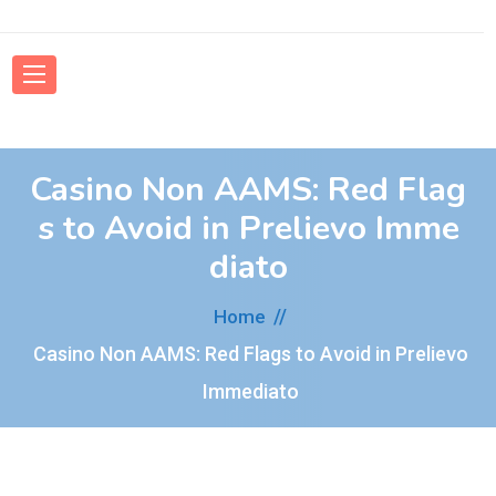
Casino Non AAMS: Red Flag
s to Avoid in Prelievo Imme
diato
Home
Casino Non AAMS: Red Flags to Avoid in Prelievo
Immediato