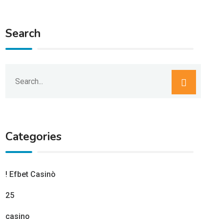
Search
Categories
! Efbet Casinò
25
casino