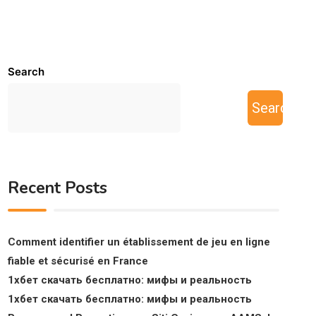
Search
Search
Recent Posts
Comment identifier un établissement de jeu en ligne
fiable et sécurisé en France
1хбет скачать бесплатно: мифы и реальность
1хбет скачать бесплатно: мифы и реальность