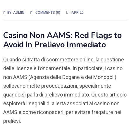
BY:
ADMIN
COMMENTS (
0
)
APR 20
Casino Non AAMS: Red Flags to
Avoid in Prelievo Immediato
Quando si tratta di scommettere online, la questione
delle licenze è fondamentale. In particolare, i casino
non AAMS (Agenzia delle Dogane e dei Monopoli)
sollevano molte preoccupazioni, specialmente
quando si parla di prelievo immediato. Questo articolo
esplorerà i segnali di allerta associati ai casino non
AAMS e come riconoscerli per evitare fregature nei
prelievi.