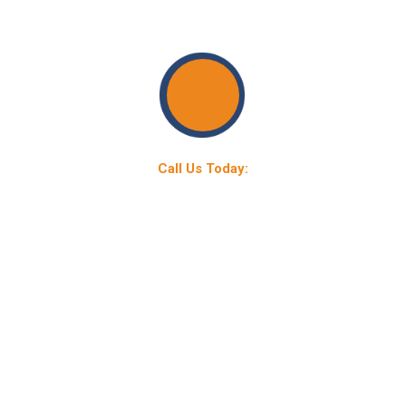
ISARD: Empowering Change
Call Us Today:
+91-9868381756
At the Indian Society for Applied Research &
Development (ISARD), we harness scientific acumen
and social responsibility to drive meaningful change.
Founded in 2002, ISARD is committed to addressing the