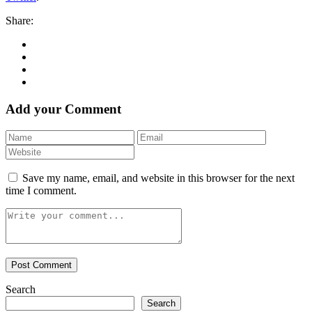
Share:
Add your Comment
Save my name, email, and website in this browser for the next
time I comment.
Search
Search