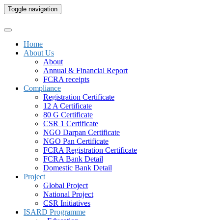
Toggle navigation
Home
About Us
About
Annual & Financial Report
FCRA receipts
Compliance
Registration Certificate
12 A Certificate
80 G Certificate
CSR 1 Certificate
NGO Darpan Certificate
NGO Pan Certificate
FCRA Registration Certificate
FCRA Bank Detail
Domestic Bank Detail
Project
Global Project
National Project
CSR Initiatives
ISARD Programme