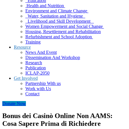
Education
Health and Nutrition
Environment and Climate Change
Water, Sanitation and Hygiene
Livelihood and Skill Development
Women Empowerment and Social Change
Housing, Resettlement and Rehabilitation
Refurbishment and School Adoption
Training
Resource
News And Event
Dissemination And Workshop
Research
Publication
ICLAP-2050
Get Involved
Partnership With us
Work with Us
Contact
Donate Now
Bonus dei Casinò Online Non AAMS:
Cosa Sapere Prima di Richiedere