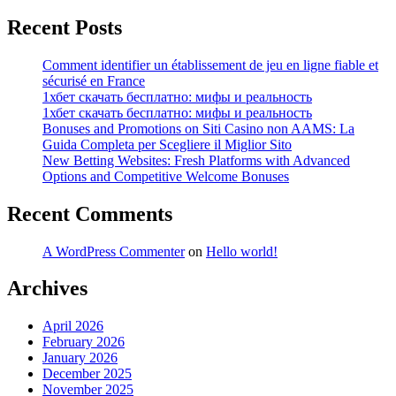
Recent Posts
Comment identifier un établissement de jeu en ligne fiable et
sécurisé en France
1хбет скачать бесплатно: мифы и реальность
1хбет скачать бесплатно: мифы и реальность
Bonuses and Promotions on Siti Casino non AAMS: La
Guida Completa per Scegliere il Miglior Sito
New Betting Websites: Fresh Platforms with Advanced
Options and Competitive Welcome Bonuses
Recent Comments
A WordPress Commenter
on
Hello world!
Archives
April 2026
February 2026
January 2026
December 2025
November 2025