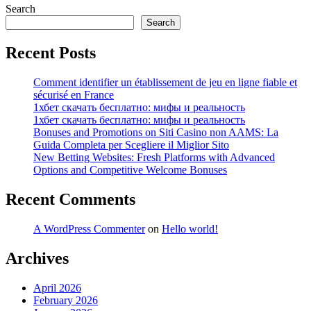
Search
Search
Recent Posts
Comment identifier un établissement de jeu en ligne fiable et
sécurisé en France
1хбет скачать бесплатно: мифы и реальность
1хбет скачать бесплатно: мифы и реальность
Bonuses and Promotions on Siti Casino non AAMS: La
Guida Completa per Scegliere il Miglior Sito
New Betting Websites: Fresh Platforms with Advanced
Options and Competitive Welcome Bonuses
Recent Comments
A WordPress Commenter
on
Hello world!
Archives
April 2026
February 2026