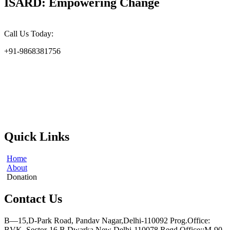
ISARD: Empowering Change
Call Us Today:
+91-9868381756
At the Indian Society for Applied Research & Development
(ISARD), we harness scientific acumen and social responsibility to
drive meaningful change. Founded in 2002, ISARD is committed to
addressing the challenges of environmental sustainability, socio-
economic upliftment, and gender empowerment at the grassroots
level.
Quick Links
Home
About
Donation
Contact Us
B—15,D-Park Road, Pandav Nagar,Delhi-110092 Prog.Office:
BVK, Sector-16,B,Dwarka,New Delhi-110078 Regd.Office::M-90,