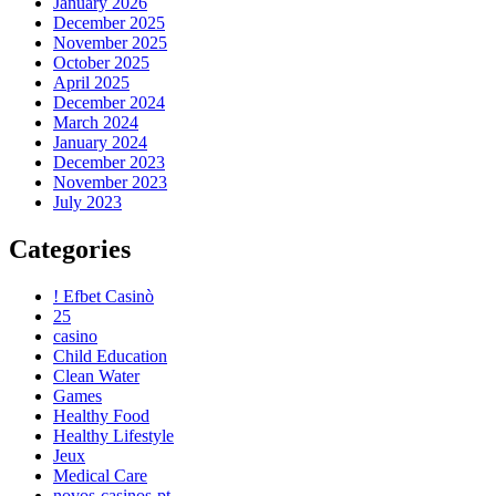
January 2026
December 2025
November 2025
October 2025
April 2025
December 2024
March 2024
January 2024
December 2023
November 2023
July 2023
Categories
! Efbet Casinò
25
casino
Child Education
Clean Water
Games
Healthy Food
Healthy Lifestyle
Jeux
Medical Care
novos-casinos-pt