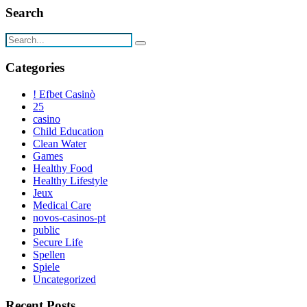
Search
Categories
! Efbet Casinò
25
casino
Child Education
Clean Water
Games
Healthy Food
Healthy Lifestyle
Jeux
Medical Care
novos-casinos-pt
public
Secure Life
Spellen
Spiele
Uncategorized
Recent Posts