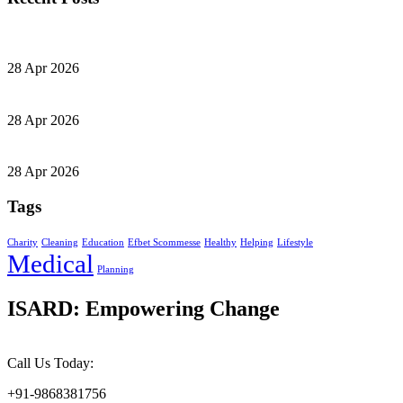
28 Apr 2026
28 Apr 2026
28 Apr 2026
Tags
Charity
Cleaning
Education
Efbet Scommesse
Healthy
Helping
Lifestyle
Medical
Planning
ISARD: Empowering Change
Call Us Today:
+91-9868381756