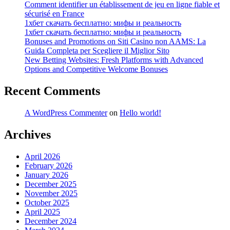
Comment identifier un établissement de jeu en ligne fiable et
sécurisé en France
1хбет скачать бесплатно: мифы и реальность
1хбет скачать бесплатно: мифы и реальность
Bonuses and Promotions on Siti Casino non AAMS: La
Guida Completa per Scegliere il Miglior Sito
New Betting Websites: Fresh Platforms with Advanced
Options and Competitive Welcome Bonuses
Recent Comments
A WordPress Commenter
on
Hello world!
Archives
April 2026
February 2026
January 2026
December 2025
November 2025
October 2025
April 2025
December 2024