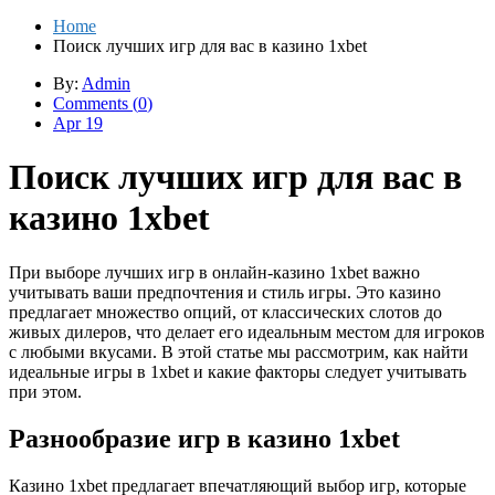
Home
Поиск лучших игр для вас в казино 1xbet
By:
Admin
Comments (
0
)
Apr 19
Поиск лучших игр для вас в
казино 1xbet
При выборе лучших игр в онлайн-казино 1xbet важно
учитывать ваши предпочтения и стиль игры. Это казино
предлагает множество опций, от классических слотов до
живых дилеров, что делает его идеальным местом для игроков
с любыми вкусами. В этой статье мы рассмотрим, как найти
идеальные игры в 1xbet и какие факторы следует учитывать
при этом.
Разнообразие игр в казино 1xbet
Казино 1xbet предлагает впечатляющий выбор игр, которые