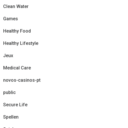
Clean Water
Games
Healthy Food
Healthy Lifestyle
Jeux
Medical Care
novos-casinos-pt
public
Secure Life
Spellen