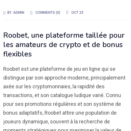
BY:
ADMIN
COMMENTS (
0
)
OCT 23
Roobet, une plateforme taillée pour
les amateurs de crypto et de bonus
flexibles
Roobet est une plateforme de jeu en ligne qui se
distingue par son approche moderne, principalement
axée sur les cryptomonnaies, la rapidité des
transactions, et son catalogue ludique varié. Connu
pour ses promotions régulières et son système de
bonus adaptatifs, Roobet attire une population de
joueurs dynamique, souvent à la recherche de
moments stratégiques pour maximiser la valeur de