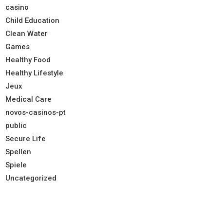
casino
Child Education
Clean Water
Games
Healthy Food
Healthy Lifestyle
Jeux
Medical Care
novos-casinos-pt
public
Secure Life
Spellen
Spiele
Uncategorized