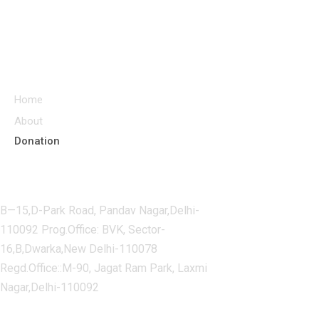
grassroots level.
Quick Links
Home
About
Donation
Contact Us
B—15,D-Park Road, Pandav Nagar,Delhi-
110092 Prog.Office: BVK, Sector-
16,B,Dwarka,New Delhi-110078
Regd.Office::M-90, Jagat Ram Park, Laxmi
Nagar,Delhi-110092