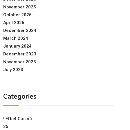
November 2025
October 2025
April 2025
December 2024
March 2024
January 2024
December 2023
November 2023
July 2023
Categories
! Efbet Casinò
25