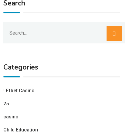
Search
Categories
! Efbet Casinò
25
casino
Child Education