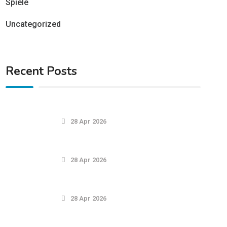
Spiele
Uncategorized
Recent Posts
28 Apr 2026
28 Apr 2026
28 Apr 2026