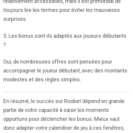
relativement accessibles, mais il est primordial de
toujours lire les termes pour éviter les mauvaises
surprises.
5. Les bonus sont-ils adaptés aux joueurs débutants
?
Oui, de nombreuses offres sont pensées pour
accompagner le joueur débutant, avec des montants
modestes et des règles simples.
En résumé, le succès sur Roobet dépend en grande
partie de votre capacité à saisir les moments
opportuns pour déclencher les bonus. Mieux vaut
donc adapter votre calendrier de jeu à ces fenêtres,