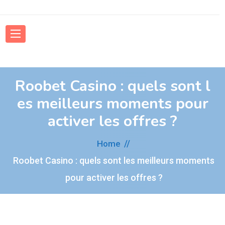
Roobet Casino : quels sont l
es meilleurs moments pour
activer les offres ?
Home
Roobet Casino : quels sont les meilleurs moments
pour activer les offres ?