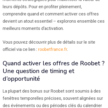
leurs dépôts. Pour en profiter pleinement,
comprendre quand et comment activer ces offres
devient un atout essentiel – explorons ensemble ces
meilleurs moments d’activation.
Vous pouvez découvrir plus de détails sur le site
officiel via ce lien :
roobetfrance.fr
.
Quand activer les offres de Roobet ?
Une question de timing et
d’opportunité
La plupart des bonus sur Roobet sont soumis à des
fenêtres temporelles précises, souvent alignées sur
des événements ou des périodes clés du calendrier