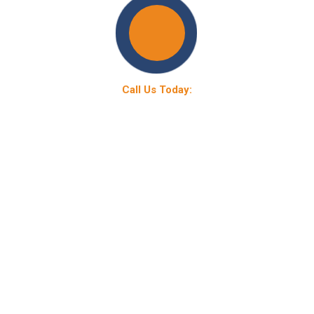
Call Us Today:
+91-9868381756
At the Indian Society for Applied Research &
Development (ISARD), we harness scientific acumen
and social responsibility to drive meaningful change.
Founded in 2002, ISARD is committed to addressing the
challenges of environmental sustainability, socio-
economic upliftment, and gender empowerment at the