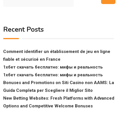
Recent Posts
Comment identifier un établissement de jeu en ligne
fiable et sécurisé en France
1хбет скачать бесплатно: мифы и реальность
1хбет скачать бесплатно: мифы и реальность
Bonuses and Promotions on Siti Casino non AAMS: La
Guida Completa per Scegliere il Miglior Sito
New Betting Websites: Fresh Platforms with Advanced
Options and Competitive Welcome Bonuses