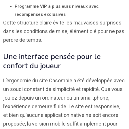
Programme VIP à plusieurs niveaux avec
récompenses exclusives
Cette structure claire évite les mauvaises surprises
dans les conditions de mise, élément clé pour ne pas
perdre de temps.
Une interface pensée pour le
confort du joueur
L’ergonomie du site Casombie a été développée avec
un souci constant de simplicité et rapidité. Que vous
jouiez depuis un ordinateur ou un smartphone,
l’expérience demeure fluide. Le site est responsive,
et bien qu’aucune application native ne soit encore
proposée, la version mobile suffit amplement pour