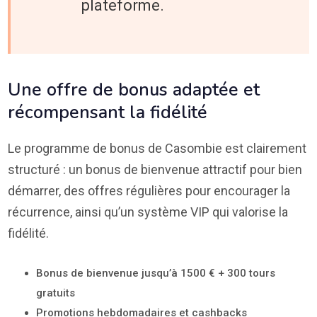
plateforme.
Une offre de bonus adaptée et
récompensant la fidélité
Le programme de bonus de Casombie est clairement
structuré : un bonus de bienvenue attractif pour bien
démarrer, des offres régulières pour encourager la
récurrence, ainsi qu’un système VIP qui valorise la
fidélité.
Bonus de bienvenue jusqu’à 1500 € + 300 tours
gratuits
Promotions hebdomadaires et cashbacks