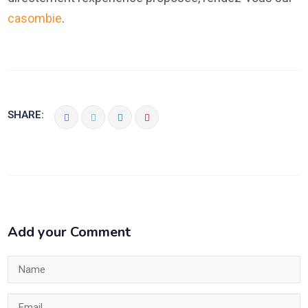
casombie
.
SHARE:
Add your Comment