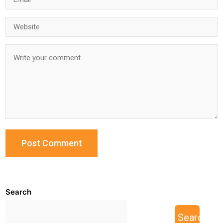
Search
Search