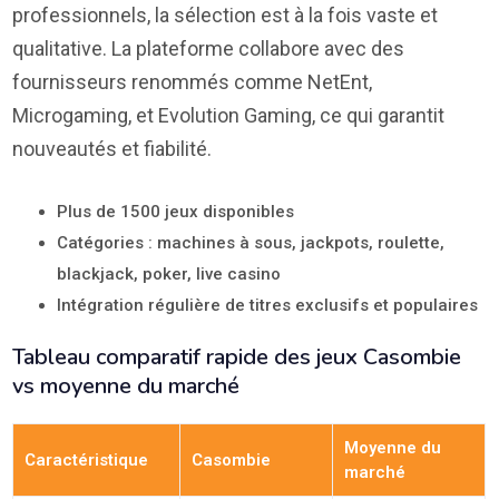
professionnels, la sélection est à la fois vaste et
qualitative. La plateforme collabore avec des
fournisseurs renommés comme NetEnt,
Microgaming, et Evolution Gaming, ce qui garantit
nouveautés et fiabilité.
Plus de 1500 jeux disponibles
Catégories : machines à sous, jackpots, roulette,
blackjack, poker, live casino
Intégration régulière de titres exclusifs et populaires
Tableau comparatif rapide des jeux Casombie
vs moyenne du marché
Moyenne du
Caractéristique
Casombie
marché