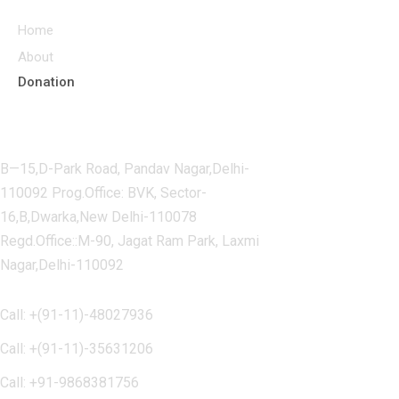
Home
About
Donation
Contact Us
B—15,D-Park Road, Pandav Nagar,Delhi-
110092 Prog.Office: BVK, Sector-
16,B,Dwarka,New Delhi-110078
Regd.Office::M-90, Jagat Ram Park, Laxmi
Nagar,Delhi-110092
Call: +(91-11)-48027936
Call: +(91-11)-35631206
Call: +91-9868381756