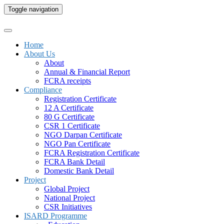
Toggle navigation
Home
About Us
About
Annual & Financial Report
FCRA receipts
Compliance
Registration Certificate
12 A Certificate
80 G Certificate
CSR 1 Certificate
NGO Darpan Certificate
NGO Pan Certificate
FCRA Registration Certificate
FCRA Bank Detail
Domestic Bank Detail
Project
Global Project
National Project
CSR Initiatives
ISARD Programme