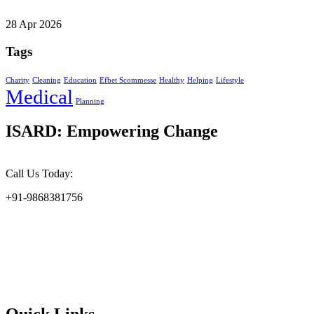
28 Apr 2026
Tags
Charity
Cleaning
Education
Efbet Scommesse
Healthy
Helping
Lifestyle
Medical
Planning
ISARD: Empowering Change
Call Us Today:
+91-9868381756
At the Indian Society for Applied Research & Development
(ISARD), we harness scientific acumen and social responsibility to
drive meaningful change. Founded in 2002, ISARD is committed to
addressing the challenges of environmental sustainability, socio-
economic upliftment, and gender empowerment at the grassroots
level.