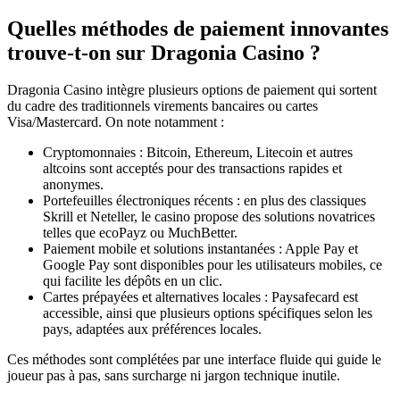
Quelles méthodes de paiement innovantes
trouve-t-on sur Dragonia Casino ?
Dragonia Casino intègre plusieurs options de paiement qui sortent
du cadre des traditionnels virements bancaires ou cartes
Visa/Mastercard. On note notamment :
Cryptomonnaies : Bitcoin, Ethereum, Litecoin et autres
altcoins sont acceptés pour des transactions rapides et
anonymes.
Portefeuilles électroniques récents : en plus des classiques
Skrill et Neteller, le casino propose des solutions novatrices
telles que ecoPayz ou MuchBetter.
Paiement mobile et solutions instantanées : Apple Pay et
Google Pay sont disponibles pour les utilisateurs mobiles, ce
qui facilite les dépôts en un clic.
Cartes prépayées et alternatives locales : Paysafecard est
accessible, ainsi que plusieurs options spécifiques selon les
pays, adaptées aux préférences locales.
Ces méthodes sont complétées par une interface fluide qui guide le
joueur pas à pas, sans surcharge ni jargon technique inutile.