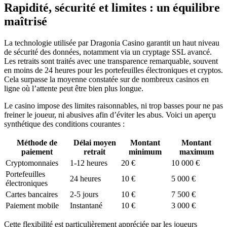
Rapidité, sécurité et limites : un équilibre
maîtrisé
La technologie utilisée par Dragonia Casino garantit un haut niveau
de sécurité des données, notamment via un cryptage SSL avancé.
Les retraits sont traités avec une transparence remarquable, souvent
en moins de 24 heures pour les portefeuilles électroniques et cryptos.
Cela surpasse la moyenne constatée sur de nombreux casinos en
ligne où l’attente peut être bien plus longue.
Le casino impose des limites raisonnables, ni trop basses pour ne pas
freiner le joueur, ni abusives afin d’éviter les abus. Voici un aperçu
synthétique des conditions courantes :
Méthode de
Délai moyen
Montant
Montant
paiement
retrait
minimum
maximum
Cryptomonnaies
1-12 heures
20 €
10 000 €
Portefeuilles
24 heures
10 €
5 000 €
électroniques
Cartes bancaires
2-5 jours
10 €
7 500 €
Paiement mobile
Instantané
10 €
3 000 €
Cette flexibilité est particulièrement appréciée par les joueurs