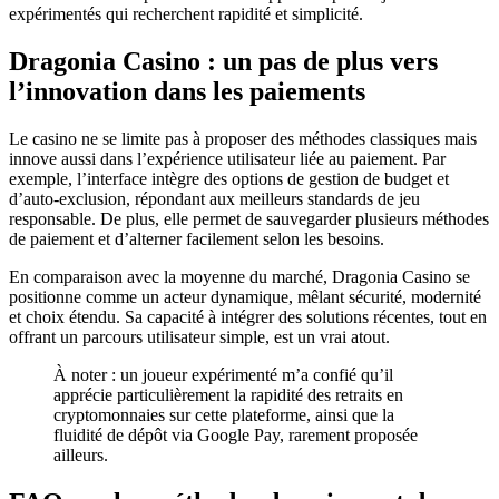
expérimentés qui recherchent rapidité et simplicité.
Dragonia Casino : un pas de plus vers
l’innovation dans les paiements
Le casino ne se limite pas à proposer des méthodes classiques mais
innove aussi dans l’expérience utilisateur liée au paiement. Par
exemple, l’interface intègre des options de gestion de budget et
d’auto-exclusion, répondant aux meilleurs standards de jeu
responsable. De plus, elle permet de sauvegarder plusieurs méthodes
de paiement et d’alterner facilement selon les besoins.
En comparaison avec la moyenne du marché, Dragonia Casino se
positionne comme un acteur dynamique, mêlant sécurité, modernité
et choix étendu. Sa capacité à intégrer des solutions récentes, tout en
offrant un parcours utilisateur simple, est un vrai atout.
À noter : un joueur expérimenté m’a confié qu’il
apprécie particulièrement la rapidité des retraits en
cryptomonnaies sur cette plateforme, ainsi que la
fluidité de dépôt via Google Pay, rarement proposée
ailleurs.