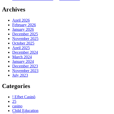
Archives
April 2026
February 2026
January 2026
December 2025
November 2025
October 2025
April 2025
December 2024
March 2024
January 2024
December 2023
November 2023
July 2023
Categories
! Efbet Casinò
25
casino
Child Education