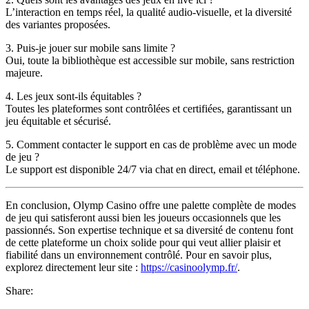
L’interaction en temps réel, la qualité audio-visuelle, et la diversité
des variantes proposées.
3. Puis-je jouer sur mobile sans limite ?
Oui, toute la bibliothèque est accessible sur mobile, sans restriction
majeure.
4. Les jeux sont-ils équitables ?
Toutes les plateformes sont contrôlées et certifiées, garantissant un
jeu équitable et sécurisé.
5. Comment contacter le support en cas de problème avec un mode
de jeu ?
Le support est disponible 24/7 via chat en direct, email et téléphone.
En conclusion, Olymp Casino offre une palette complète de modes
de jeu qui satisferont aussi bien les joueurs occasionnels que les
passionnés. Son expertise technique et sa diversité de contenu font
de cette plateforme un choix solide pour qui veut allier plaisir et
fiabilité dans un environnement contrôlé. Pour en savoir plus,
explorez directement leur site :
https://casinoolymp.fr/
.
Share: