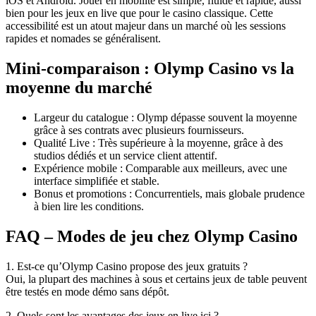
iOS et Android. Jouer en mobilité est simple, fluide et rapide, aussi
bien pour les jeux en live que pour le casino classique. Cette
accessibilité est un atout majeur dans un marché où les sessions
rapides et nomades se généralisent.
Mini-comparaison : Olymp Casino vs la
moyenne du marché
Largeur du catalogue : Olymp dépasse souvent la moyenne
grâce à ses contrats avec plusieurs fournisseurs.
Qualité Live : Très supérieure à la moyenne, grâce à des
studios dédiés et un service client attentif.
Expérience mobile : Comparable aux meilleurs, avec une
interface simplifiée et stable.
Bonus et promotions : Concurrentiels, mais globale prudence
à bien lire les conditions.
FAQ – Modes de jeu chez Olymp Casino
1. Est-ce qu’Olymp Casino propose des jeux gratuits ?
Oui, la plupart des machines à sous et certains jeux de table peuvent
être testés en mode démo sans dépôt.
2. Quels sont les avantages des jeux en live ici ?