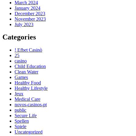
March 2024
January 2024
December 2023
November 2023
July 2023
Categories
! Efbet Casinò
25
casino
Child Education
Clean Water
Games
Healthy Food
Healthy Lifestyle
Jeux
Medical Care
novos-casinos-pt
public
Secure Life
Spellen
Spiele
Uncategorized