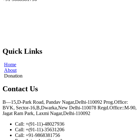
At the Indian Society for Applied Research & Development
(ISARD), we harness scientific acumen and social responsibility to
drive meaningful change. Founded in 2002, ISARD is committed to
addressing the challenges of environmental sustainability, socio-
economic upliftment, and gender empowerment at the grassroots
level.
Quick Links
Home
About
Donation
Contact Us
B—15,D-Park Road, Pandav Nagar,Delhi-110092 Prog.Office:
BVK, Sector-16,B,Dwarka,New Delhi-110078 Regd.Office::M-90,
Jagat Ram Park, Laxmi Nagar,Delhi-110092
Call: +(91-11)-48027936
Call: +(91-11)-35631206
Call: +91-9868381756