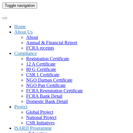
Toggle navigation
Home
About Us
About
Annual & Financial Report
FCRA receipts
Compliance
Registration Certificate
12 A Certificate
80 G Certificate
CSR 1 Certificate
NGO Darpan Certificate
NGO Pan Certificate
FCRA Registration Certificate
FCRA Bank Detail
Domestic Bank Detail
Project
Global Project
National Project
CSR Initiatives
ISARD Programme