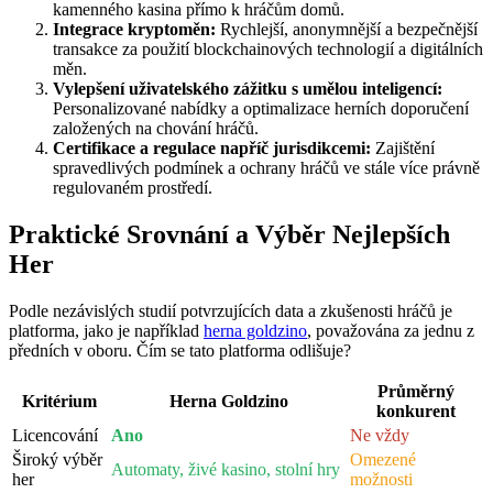
kamenného kasina přímo k hráčům domů.
Integrace kryptoměn:
Rychlejší, anonymnější a bezpečnější
transakce za použití blockchainových technologií a digitálních
měn.
Vylepšení uživatelského zážitku s umělou inteligencí:
Personalizované nabídky a optimalizace herních doporučení
založených na chování hráčů.
Certifikace a regulace napříč jurisdikcemi:
Zajištění
spravedlivých podmínek a ochrany hráčů ve stále více právně
regulovaném prostředí.
Praktické Srovnání a Výběr Nejlepších
Her
Podle nezávislých studií potvrzujících data a zkušenosti hráčů je
platforma, jako je například
herna goldzino
, považována za jednu z
předních v oboru. Čím se tato platforma odlišuje?
Průměrný
Kritérium
Herna Goldzino
konkurent
Licencování
Ano
Ne vždy
Široký výběr
Omezené
Automaty, živé kasino, stolní hry
her
možnosti